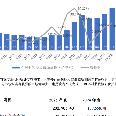
9月，向深交所创业板递交招股书。其主要产品包括IC封装载板和嵌埋封装模组，是
细分市场均具有较强的市场竞争力，也是境内率先完成FC-BGA封装载板研发