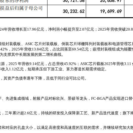
024年营收增长至17.96亿元，净利润小幅提升至2.07亿元；2025年营收突破2
组封装载板、ASIC 芯片封装载板、倒装芯片球栅阵列封装载板和电源管理
2%，2025年营收13.84亿元，占比回落至69.54亿元；嵌埋封装模组成为颠覆性
长，成为支撑其中长期发展的第二增长曲线。
25 年营收9.14亿元，占总营收45.92%；ASIC芯片载板2025年营收
5年收入1.12亿元，短期承压但下游工业、算力赛道长期需求稳定。
72%，其资产负债率逐年下降，且低于同行业可比公司。
先进集成领域，射频产品对标欣兴、景硕等龙头，FC-BGA产品实现进口替代
0.91亿元，三年累计超2.6亿元，持续的研发投入保障新工艺、新产品迭代速度；
径和对应的孔盘大小，以满足高密度和高速度的互联的需求，并继续研究加大散