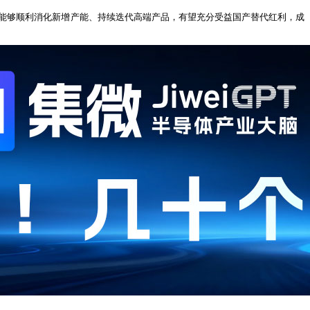
若能够顺利消化新增产能、持续迭代高端产品，有望充分受益国产替代红利，成