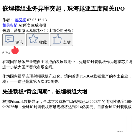
嵌埋模组业务异军突起，珠海越亚五度闯关IPO
作者：
姜羽桐
07-05 16:13
相关舆情
AI解读
生成海报
来源：爱集微
#珠海越亚#
#上市公司分析#
评论
收藏
点赞
6.2w
在我国半导体产业链自主可控的发展浪潮中，先进IC封装载板作为连接芯片
进一步放大国产替代市场空间。
作为国内最早实现射频载板产业化、境内首家FC-BGA载板量产的本土企业
稿）——这已是其第五次IPO闯关。
先进载板“黄金周期”，嵌埋模组大增
根据Prismark数据显示，全球封装载板市场规模已从2023年的周期性低
计2026年，全球IC封装载板市场规模将达到214亿美元。目前全球IC封装