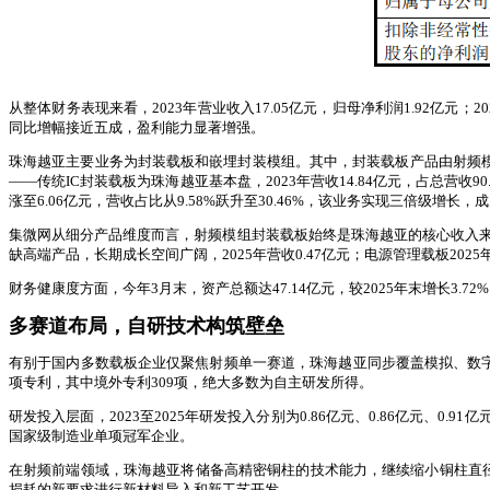
从整体财务表现来看，2023年营业收入17.05亿元，归母净利润1.92亿元；2
同比增幅接近五成，盈利能力显著增强。
珠海越亚主要业务为封装载板和嵌埋封装模组。其中，封装载板产品由射频模
——传统IC封装载板为珠海越亚基本盘，2023年营收14.84亿元，占总营收90.4
涨至6.06亿元，营收占比从9.58%跃升至30.46%，该业务实现三倍级增
集微网从细分产品维度而言，射频模组封装载板始终是珠海越亚的核心收入来源，20
缺高端产品，长期成长空间广阔，2025年营收0.47亿元；电源管理载板202
财务健康度方面，今年3月末，资产总额达47.14亿元，较2025年末增长3.
多赛道布局，自研技术构筑壁垒
有别于国内多数载板企业仅聚焦射频单一赛道，珠海越亚同步覆盖模拟、数字、
项专利，其中境外专利309项，绝大多数为自主研发所得。
研发投入层面，2023至2025年研发投入分别为0.86亿元、0.86亿元、
国家级制造业单项冠军企业。
在射频前端领域，珠海越亚将储备高精密铜柱的技术能力，继续缩小铜柱直
损耗的新要求进行新材料导入和新工艺开发。