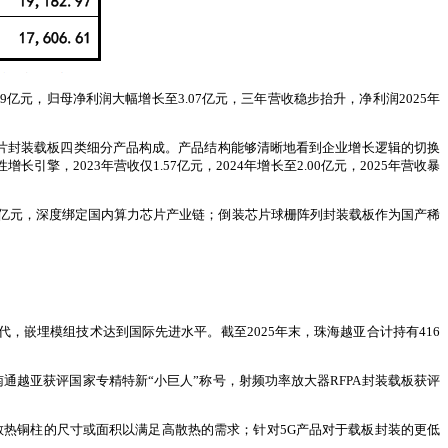
0.89亿元，归母净利润大幅增长至3.07亿元，三年营收稳步抬升，净利润2025年
芯片封装载板四类细分产品构成。产品结构能够清晰地看到企业增长逻辑的切换
增长引擎，2023年营收仅1.57亿元，2024年增长至2.00亿元，2025年营收暴
3.11 亿元，深度绑定国内算力芯片产业链；倒装芯片球栅阵列封装载板作为国产稀
，嵌埋模组技术达到国际先进水平。截至2025年末，珠海越亚合计持有416
旗下南通越亚获评国家专精特新“小巨人”称号，射频功率放大器RFPA封装载板获评
热铜柱的尺寸或面积以满足高散热的需求；针对5G产品对于载板封装的更低