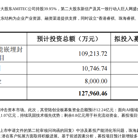
东AMITEC公司持股39.95%，第二大股东新信产及其一致行动人巨人网盛合
东结构为企业产业资源、融资渠道提供支撑，同时设立“香港睿褀、珠海睿祺、珠
冲击资本市场。此次，其登陆创业板募集资金总额预计12.24亿元：面向AI领域的
1.07亿元，持续巩固技术领先优势；剩余0.8亿元用于补充流动资金。募投
板上市申请文件的第二轮审核问询函的回复》中涉及募投产能消化等问题，珠海
 潜在客户拓展方面取得积极进展。基于前述因素分析，募投项目预计新增较多