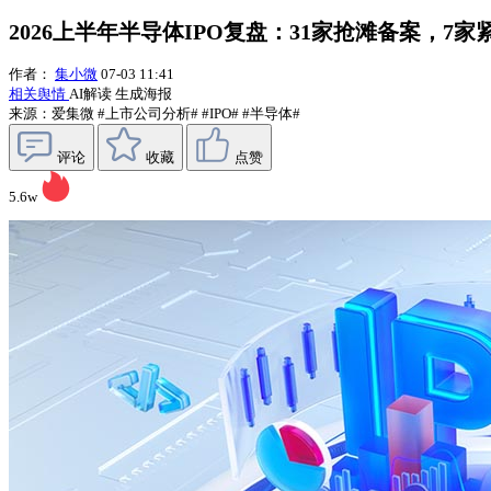
2026上半年半导体IPO复盘：31家抢滩备案，7家
作者：
集小微
07-03 11:41
相关舆情
AI解读
生成海报
来源：爱集微
#上市公司分析#
#IPO#
#半导体#
评论
收藏
点赞
5.6w