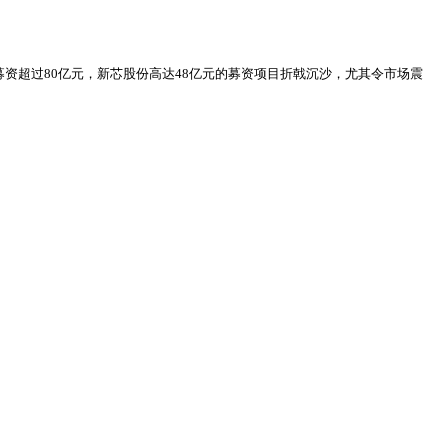
募资超过80亿元，新芯股份高达48亿元的募资项目折戟沉沙，尤其令市场震