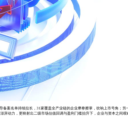
辅导备案名单持续拉长，31家覆盖全产业链的企业摩拳擦掌，吹响上市号角；另
的澎湃动力，更映射出二级市场估值回调与盈利门槛抬升下，企业与资本之间艰