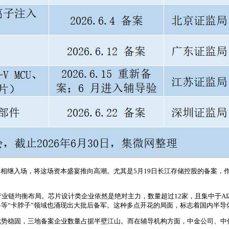
相继入场，将这场资本盛宴推向高潮。尤其是5月19日长江存储控股的备案，作为
产业链均衡布局。芯片设计类企业依然是绝对主力，数量超过12家，且集中于A
等“卡脖子”领域也涌现出大批后备军。这种多点开花的局面，标志着国内半导
优势稳固，三地备案企业数量占据半壁江山。而在辅导机构方面，中金公司、中