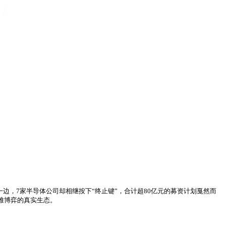
一边，7家半导体公司却相继按下“终止键”，合计超80亿元的募资计划戛然而
难博弈的真实生态。