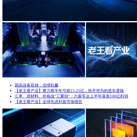
固晶设备双雄，业绩狂飙
【老王看产业】赛力斯半年亏损15-25亿，拆开华为的造车逻辑
汇率、原材料、价格战“三重劫”：六家车企上半年蒸发100亿利润
【老王看产业】全球先进封装市场报告