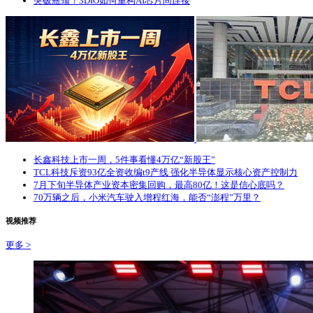
突破瓶颈！3DIO如何重构AI芯片间连接
长鑫科技上市一周，5件事看懂4万亿“新股王”
TCL科技斥资93亿全资收编t9产线 强化半导体显示核心资产控制力
7月下旬半导体产业资本密集回购，最高80亿！这是信心底吗？
​70万辆之后，小米汽车驶入增程红海，能否“澎程”万里？
视频推荐
更多 >