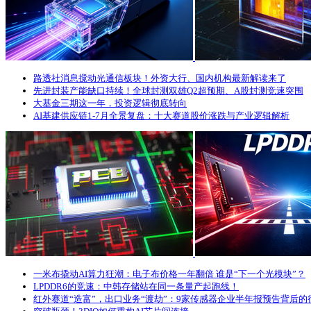
路透社消息搅动光通信板块！外资大行、国内机构最新解读来了
先进封装产能缺口持续！全球封测双雄Q2超预期、A股封测竞速突围
大基金三期这一年，投资逻辑彻底转向
AI基建供应链1-7月全景复盘：十大赛道股价涨跌与产业逻辑解析
一米布撬动AI算力狂潮：电子布价格一年翻倍 谁是“下一个光模块”？
LPDDR6的竞速：中韩存储站在同一条量产起跑线！
红外赛道“造富”，出口业务“渡劫”：9家传感器企业半年报预告背后的