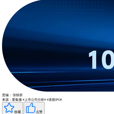
责编：
张轶群
来源：爱集微
#上市公司分析#
#港股IPO#
收藏
点赞