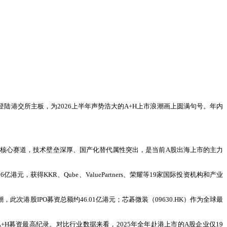
陆港交所主板，为2026上半年声势浩大的A+H上市浪潮画上圆满句号。年内
核心赛道，技术壁垒深厚、国产化替代属性突出，是当前A股出海上市的主力
获得KKR、Qube、ValuePartners、荣耀等19家国际投资机构和产业
港股IPO募资总额约46.01亿港元；芯碁微装（09630.HK）作为全球最
A+H募资最高纪录。对比行业数据来看，2025年全年赴港上市的A股企业仅19