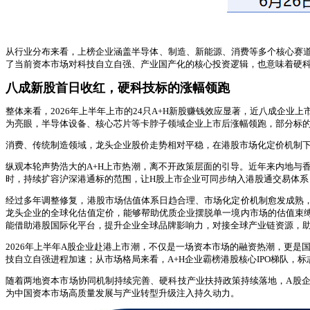
从行业分布来看，上榜企业涵盖半导体、制造、新能源、消费等多个核心赛道
了当前资本市场对科技自立自强、产业国产化的核心投资逻辑，也意味着硬科
八成新股首日收红，硬科技标的涨幅领跑
整体来看，2026年上半年上市的24只A+H新股赚钱效应显著，近八成企
为亮眼，半导体设备、核心芯片等卡脖子领域企业上市后涨幅领跑，部分标
消费、传统制造领域，龙头企业股价走势相对平稳，在港股市场化定价机制
纵观本轮声势浩大的A+H上市热潮，离不开政策层面的引导。近年来内地与
时，持续扩容沪深港通标的范围，让H股上市企业可同步纳入港股通交易体系
经过多年调整修复，港股市场估值体系日趋合理、市场化定价机制愈发成熟
龙头企业的全球化估值定价，能够帮助优质企业摆脱单一境内市场的估值束
能借助港股国际化平台，提升企业全球品牌影响力，对接全球产业链资源，
2026年上半年A股企业赴港上市潮，不仅是一场资本市场的融资热潮，更
技自立自强进程加速；从市场格局来看，A+H企业霸榜港股核心IPO梯队
随着两地资本市场协同机制持续完善、硬科技产业扶持政策持续落地，A股企
为中国资本市场高质量发展与产业转型升级注入持久动力。