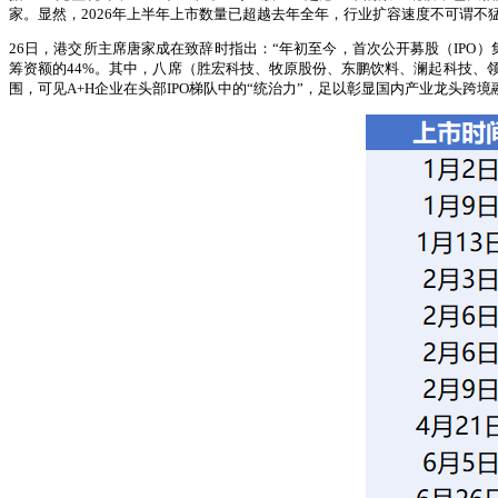
家。显然，2026年上半年上市数量已超越去年全年，行业扩容速度不可谓不
26日，港交所主席唐家成在致辞时指出：“年初至今，首次公开募股（IPO
筹资额的44%。其中，八席（胜宏科技、牧原股份、东鹏饮料、澜起科技、领益
围，可见A+H企业在头部IPO梯队中的“统治力”，足以彰显国内产业龙头跨