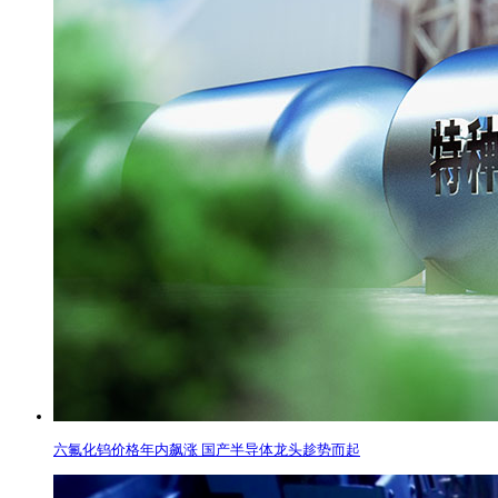
六氟化钨价格年内飙涨 国产半导体龙头趁势而起