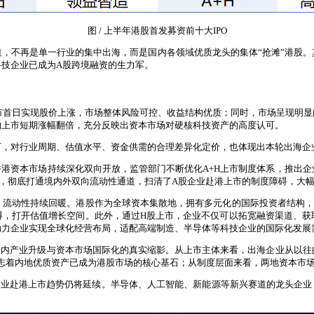
图 / 上半年港股首发募资前十大IPO
，不再是单一行业的集中出海，而是国内各领域优质龙头的集体“抢滩”港股
技企业已成为A股跨境融资的生力军。
业上市首日实现股价上涨，市场整体风险可控、收益结构优质；同时，市场呈现
的上市短期涨幅翻倍，充分反映出资本市场对硬核科技资产的高度认可。
下，对行业周期、估值水平、资金供需的合理差异化定价，也体现出本轮出海企
香港资本市场持续深化双向开放，监管部门不断优化A+H上市制度体系，推出
，彻底打通境内外双向流动性通道，扫清了A股企业赴港上市的制度障碍，大
，流动性持续回暖。港股作为全球资本集散地，拥有多元化的国际投资者结构，
缚，打开估值增长空间。此外，通过H股上市，企业不仅可以拓宽融资渠道、获
助力企业实现全球化经营布局，适配高端制造、半导体等科技企业的国际化发展
是国内产业升级与资本市场国际化的真实缩影。从上市主体来看，出海企业从以
，标志着内地优质资产已成为港股市场的核心基石；从制度层面来看，两地资本市
业赴港上市趋势仍将延续。半导体、人工智能、新能源等新兴赛道的龙头企业，