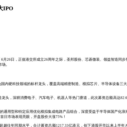
IPO
月26日，正值港交所成立26周年之际，圣邦股份、芯碁微装、领益智造同步登
市场。
为国内硬科技领域的标杆龙头，覆盖高端精密制造、模拟芯片、半导体设备三大
头，深耕消费电子、汽车电子、机器人等热门赛道，此次募资总额高达82.66亿港元，
的通用型和特定应用优化模拟集成电路产品组合，深度受益于半导体国产化浪潮，此次
首日市场表现亮眼，开盘股价大涨75%！
幅超越往年同期水平，合计募资总额1217.33亿港元，创下港股开市以来上半年