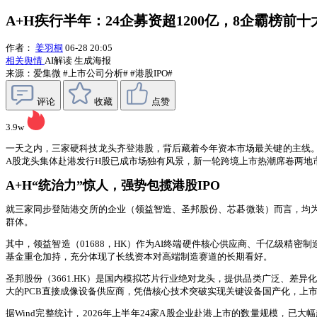
A+H疾行半年：24企募资超1200亿，8企霸榜前十大
作者：
姜羽桐
06-28 20:05
相关舆情
AI解读
生成海报
来源：爱集微
#上市公司分析#
#港股IPO#
评论
收藏
点赞
3.9w
一天之内，三家硬科技龙头齐登港股，背后藏着今年资本市场最关键的主线。6
A股龙头集体赴港发行H股已成市场独有风景，新一轮跨境上市热潮席卷两地
A+H“统治力”惊人，强势包揽港股IPO
就三家同步登陆港交所的企业（领益智造、圣邦股份、芯碁微装）而言，均
群体。
其中，领益智造（01688，HK）作为AI终端硬件核心供应商、千亿级精密制造龙
基金重仓加持，充分体现了长线资本对高端制造赛道的长期看好。
圣邦股份（3661.HK）是国内模拟芯片行业绝对龙头，提供品类广泛、差异化
大的PCB直接成像设备供应商，凭借核心技术突破实现关键设备国产化，上市
据Wind完整统计，2026年上半年24家A股企业赴港上市的数量规模，已大