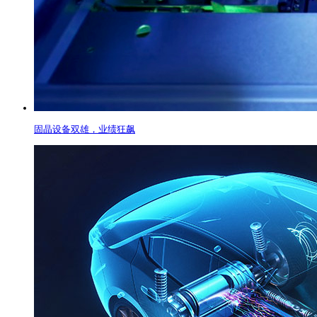
固晶设备双雄，业绩狂飙