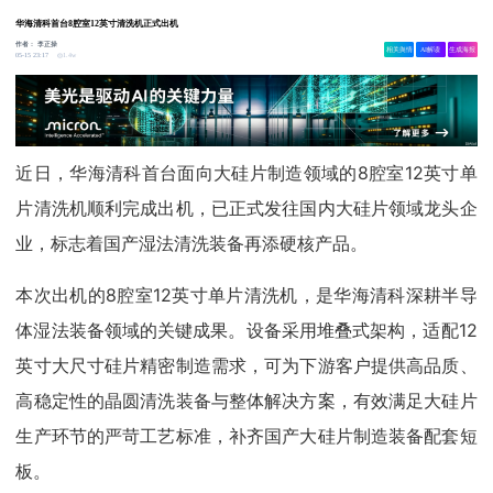
华海清科首台8腔室12英寸清洗机正式出机
作者：
李正操
相关舆情
AI解读
生成海报
1.4w
05-15 23:17
近日，华海清科首台面向大硅片制造领域的8腔室12英寸单
片清洗机顺利完成出机，已正式发往国内大硅片领域龙头企
业，标志着国产湿法清洗装备再添硬核产品。
本次出机的8腔室12英寸单片清洗机，是华海清科深耕半导
体湿法装备领域的关键成果。设备采用堆叠式架构，适配12
英寸大尺寸硅片精密制造需求，可为下游客户提供高品质、
高稳定性的晶圆清洗装备与整体解决方案，有效满足大硅片
生产环节的严苛工艺标准，补齐国产大硅片制造装备配套短
板。