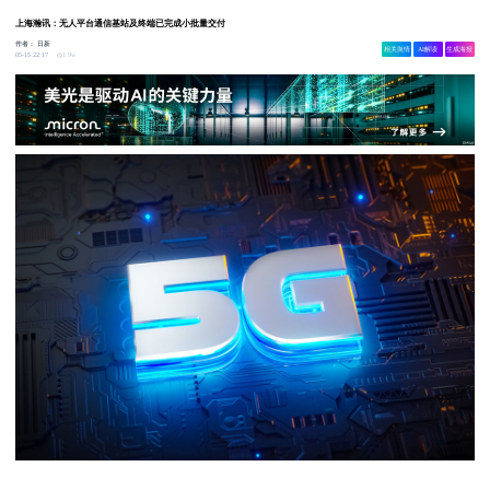
上海瀚讯：无人平台通信基站及终端已完成小批量交付
作者：
日新
相关舆情
AI解读
生成海报
1.9w
05-15 22:17