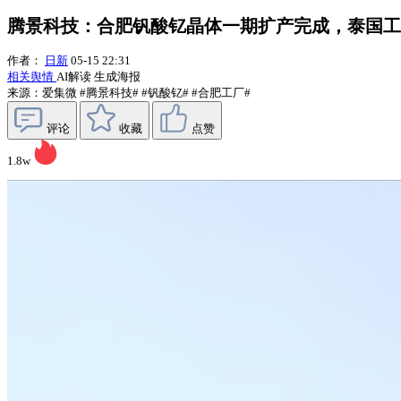
腾景科技：合肥钒酸钇晶体一期扩产完成，泰国工
作者：
日新
05-15 22:31
相关舆情
AI解读
生成海报
来源：爱集微
#腾景科技#
#钒酸钇#
#合肥工厂#
评论
收藏
点赞
1.8w