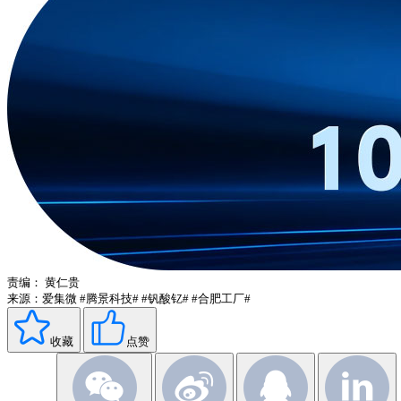
责编：
黄仁贵
来源：爱集微
#腾景科技#
#钒酸钇#
#合肥工厂#
收藏
点赞