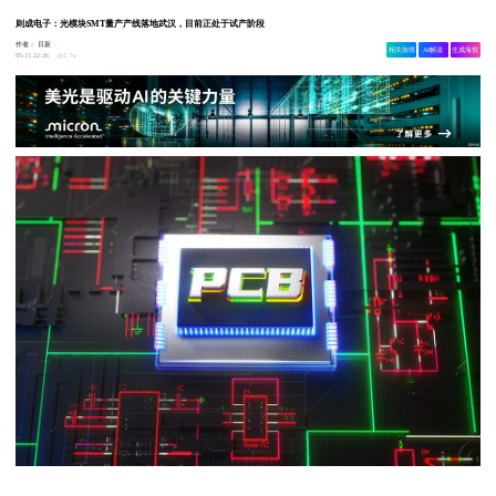
则成电子：光模块SMT量产产线落地武汉，目前正处于试产阶段
作者：
日新
相关舆情
AI解读
生成海报
1.7w
05-15 22:26