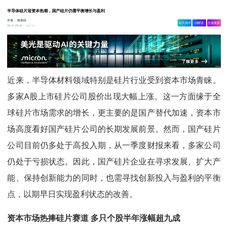
半导体硅片迎资本热潮，国产硅片仍需平衡增长与盈利
作者：
陈炳欣
相关舆情
AI解读
生成海报
4.1w
06-16 09:40
近来，半导体材料领域特别是硅片行业受到资本市场青睐。
多家A股上市硅片公司股价出现大幅上涨。这一方面缘于全
球硅片市场需求的增长，更主要的是国产替代加速，资本市
场高度看好国产硅片公司的长期发展前景。然而，国产硅片
公司目前仍多处于高投入期，从一季度财报来看，多家公司
仍处于亏损状态。因此，国产硅片企业在寻求发展、扩大产
能、保持创新能力的同时，也需寻找创新投入与盈利的平衡
点，以期早日实现盈利状态的改善。
资本市场热捧硅片赛道 多只个股半年涨幅超九成