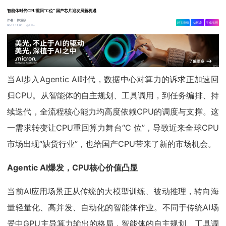
智能体时代CPU重回“C位” 国产芯片迎发展新机遇
作者：
陈炳欣
相关舆情
AI解读
生成海报
1.8w
06-12 11:00
当AI步入Agentic AI时代，数据中心对算力的诉求正加速回
归CPU。从智能体的自主规划、工具调用，到任务编排、持
续迭代，全流程核心能力均高度依赖CPU的调度与支撑。这
一需求转变让CPU重回算力舞台“C 位”，导致近来全球CPU
市场出现“缺货行业”，也给国产CPU带来了新的市场机会。
Agentic AI爆发，CPU核心价值凸显
当前AI应用场景正从传统的大模型训练、被动推理，转向海
量轻量化、高并发、自动化的智能体作业。不同于传统AI场
景中GPU主导算力输出的格局，智能体的自主规划、工具调