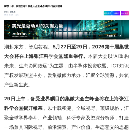
铸芯十年，议程公布！集微大会主峰会5月29日在沪启幕
作者：
爱集微
相关舆情
AI解读
生成海报
5w
05-22 11:26
潮起东方，智启芯程。
5月27日至29日，2026第十届集微
大会将在上海张江科学会堂隆重举行。
本届大会以“AI重构
未来、生态协同致远”为主题，由半导体投资联盟、ICT知识
产权发展联盟主办，爱集微倾力承办，汇聚全球资源，共筑
产业新生态。
29日上午，备受业界瞩目的集微大会主峰会将在上海张江
科学会堂揭开帷幕
，以十载积淀、全域视野、顶级规格，汇
聚全球学界泰斗、产业领袖、科研专家及资深分析师，打造
一场兼具国际视野、前沿洞察、产业价值、生态意义的思想