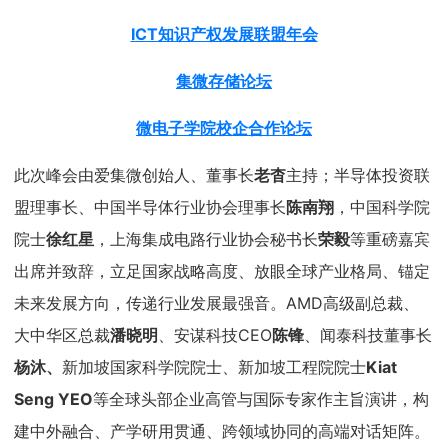
ICT知识产权发展联盟年会
集微存储论坛
微电子学院校企合作论坛
此次峰会由爱集微创始人、董事长
老杳
主持；半导体投资联
盟理事长、中国半导体行业协会理事长
陈南翔
，中国科学院
院士
徐红星
，上海集成电路行业协会秘书长
荣毅
等重磅嘉宾
出席并致辞，立足国家战略高度、放眼全球产业格局、锚定
未来发展方向，传递行业发展最强音。AMD高级副总裁、
大中华区总裁
潘晓明
、安谋科技CEO
陈锋
、闻泰科技董事长
杨沐、
新加坡国家科学院院士、新加坡工程院院士
Kiat
Seng YEO
等全球头部企业高管与国际专家作主旨演讲，构
建中外融合、产学研用贯通、跨领域协同的高端对话矩阵。