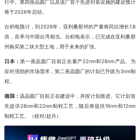
行中。第四座晶圆厂以及该厂首个先进封装设施的建设预计
将于2026年启动。
台积电预计，到2026年，亚利桑那州的产量将同比增长1.8
倍，良率与中国台湾相当。台积电表示，已完成在亚利桑那
州购买第二块大型土地，用于未来的扩张。
日本：
第一座晶圆厂目前正在量产22nm和28nm产品。为
应对强劲的市场需求，第二座晶圆厂的计划已升级为3nm制
程。
德国：
该晶圆厂目前正在建设中，并按计划推进。它计划首
先提供28nm和22nm制程工艺，随后将提供16nm和12nm
制程工艺。（校对/赵月）