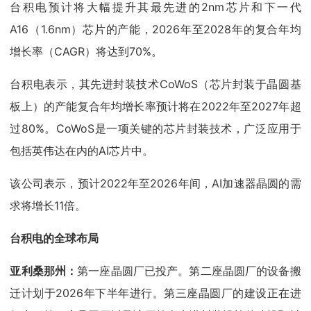
台积电预计将大幅提升其最先进的2nm芯片和下一代
A16（1.6nm）芯片的产能，2026年至2028年的复合年均
增长率（CAGR）将达到70%。
台积电表示，其先进封装技术CoWoS（芯片封装于晶圆基
板上）的产能复合年均增长率预计将在2022年至2027年超
过80%。CoWoS是一项关键的芯片封装技术，广泛应用于
包括英伟达在内的AI芯片中。
该公司表示，预计2022年至2026年间，AI加速器晶圆的需
求将增长11倍。
台积电的全球布局
亚利桑那州：
第一座晶圆厂已投产。第二座晶圆厂的设备搬
迁计划于2026年下半年进行。第三座晶圆厂的建设正在进