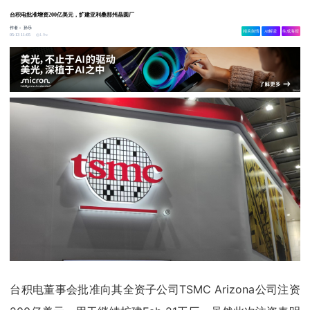
台积电批准增资200亿美元，扩建亚利桑那州晶圆厂
作者：
孙乐
相关舆情
AI解读
生成海报
1.9w
05-13 11:05
台积电董事会批准向其全资子公司TSMC Arizona公司注资