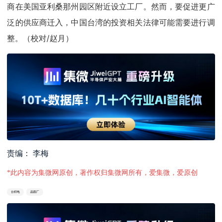
商在美国亚利桑那州园区附近设立工厂。然而，要促进更广
泛的供应商迁入，中国台湾的投资相关法律可能需要进行调
整。（校对/赵月）
责编： 李梅
*此内容为集微网原创，著作权归集微网所有，爱集微，爱原创
台积电
晶圆厂