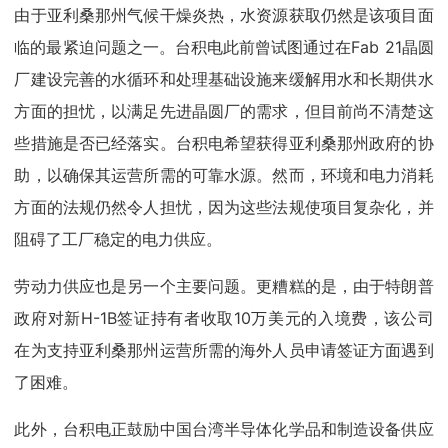
由于亚利桑那州气候干燥炎热，水资源获取仍然是该项目面
临的最紧迫问题之一。台积电此前曾试图通过在Fab 21晶圆
厂建设完善的水循环和处理基础设施来缓解用水和长期供水
方面的担忧，以满足先进晶圆厂的需求，但目前尚不清楚这
些措施是否已经落实。台积电希望获得亚利桑那州政府的协
助，以确保其运营所需的可靠水源。然而，环境和电力消耗
方面的法规仍然令人担忧，因为这些法规使项目复杂化，并
阻碍了工厂稳定的电力供应。
劳动力供应也是另一个主要问题。更糟糕的是，由于特朗普
政府对新H-1B签证持有者收取10万美元的入境费，该公司
在为支持亚利桑那州运营所需的海外人员申请签证方面遇到
了困难。
此外，台积电正鼓励中国台湾半导体化学品和制造设备供应