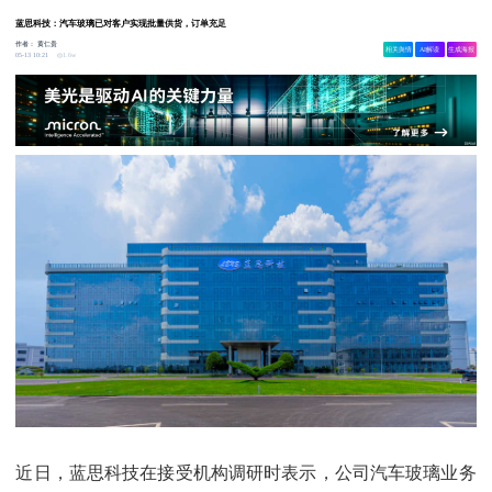
蓝思科技：汽车玻璃已对客户实现批量供货，订单充足
作者：
黄仁贵
相关舆情
AI解读
生成海报
1.6w
05-13 10:21
近日，蓝思科技在接受机构调研时表示，公司汽车玻璃业务