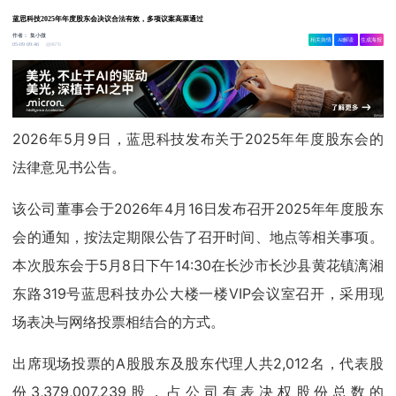
蓝思科技2025年年度股东会决议合法有效，多项议案高票通过
作者：
集小微
相关舆情
AI解读
生成海报
9676
05-09 09:46
2026年5月9日，蓝思科技发布关于2025年年度股东会的
法律意见书公告。
该公司董事会于2026年4月16日发布召开2025年年度股东
会的通知，按法定期限公告了召开时间、地点等相关事项。
本次股东会于5月8日下午14:30在长沙市长沙县黄花镇漓湘
东路319号蓝思科技办公大楼一楼VIP会议室召开，采用现
场表决与网络投票相结合的方式。
出席现场投票的A股股东及股东代理人共2,012名，代表股
份3,379,007,239股，占公司有表决权股份总数的