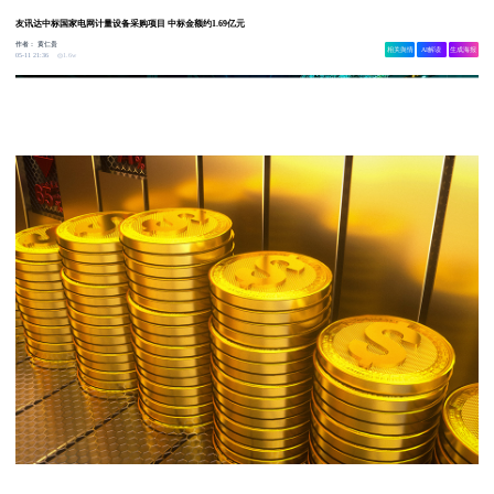
友讯达中标国家电网计量设备采购项目 中标金额约1.69亿元
作者：
黄仁贵
相关舆情
AI解读
生成海报
1.6w
05-11 21:36