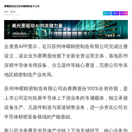
赛腾股份设立苏州精密制造子公司
作者：
李正操
相关舆情
AI解读
生成海报
5239
07-09 14:45
企查查APP显示，近日苏州坤曜精密制造有限公司完成注册
设立，该企业为赛腾股份旗下全新全资运营主体，落地苏州
深耕半导体专用设备、分立器件等核心赛道，完善公司华东
地区精密制造产业布局。
苏州坤曜精密制造有限公司由赛腾股份100%全资持股，是
上市公司定向拓展半导体上下游业务的专属载体，独立承接
设备生产、元器件制造与渠道销售业务，进一步夯实公司在
半导体精密装备领域的产能基础。
新公司业务覆盖半导体产业链上下游关键环节，核心业务包