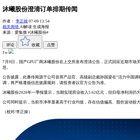
沐曦股份澄清订单排期传闻
作者：
李正操
07-09 13:54
相关舆情
AI解读
生成海报
来源：爱集微
#沐曦股份#
评论
收藏
点赞
1w
7月9日，国产GPU厂商沐曦股份在上交所发布澄清公告，正式回应近期市
息。
公告披露，此番传闻源于公司首席产品官、高级副总裁孙国梁在“活力中国调
调，将严格遵循信息披露规则，请投资者以官方公告为准。
沐曦股份2026年一季报显示，当期实现营业收入5.62亿元，但归母净利润仍
公司同时提示，当前市净率显著高于行业均值，存在估值偏高、股价波动较
（校对/李正操）