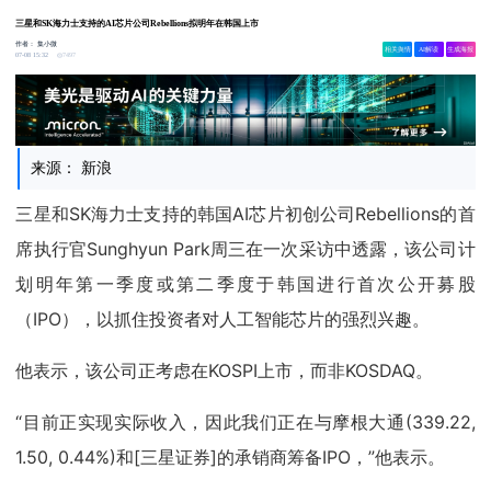
三星和SK海力士支持的AI芯片公司Rebellions拟明年在韩国上市
作者：
集小微
相关舆情
AI解读
生成海报
7497
07-08 15:32
来源： 新浪
三星和SK海力士支持的韩国AI芯片初创公司Rebellions的首
席执行官Sunghyun Park周三在一次采访中透露，该公司计
划明年第一季度或第二季度于韩国进行首次公开募股
（IPO），以抓住投资者对人工智能芯片的强烈兴趣。
他表示，该公司正考虑在KOSPI上市，而非KOSDAQ。
“目前正实现实际收入，因此我们正在与摩根大通(339.22,
1.50, 0.44%)和[三星证券]的承销商筹备IPO，”他表示。