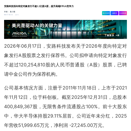
安路科技拟向特定对象发行不超1.2亿股A股，提升高端FPGA竞争力
作者：
集小微
相关舆情
AI解读
生成海报
1w
06-17 01:11
2026年06月17日，安路科技发布关于2026年度向特定对
象发行A股股票之发行保荐书。公司拟申请向特定对象发行
不超过120,254,810股的人民币普通股（A股）股票，已聘
请中金公司作为保荐机构。
公司基本情况方面，注册于2011年11月18日，上市于2021
年11月12日，位于科创板。截至2025年12月31日，总股本
400,849,367股，无限售条件流通股占100%。前十大股东
中，华大半导体持股29.11%居首。公司近年未分红，2025
年营收51,999.65万元，净利润 -27,245.00万元。