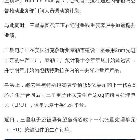
些解释。Han Jin-man表示，公司目前没有通过内部招聘公
告推动业务部门间人员调动的计划。
与此同时，三星晶圆代工正在通过争取重要客户来加速提升
业绩。
三星电子正在美国得克萨斯州泰勒市建设一座采用2nm先进
工艺的生产工厂。泰勒工厂预计将于今年年底开始试运营，
并于明年开始为包括特斯拉在内的主要客户量产产品。
事实上，继去年与特斯拉签署价值165亿美元的下一代AI6
芯片生产合同后，三星电子还负责生产Groq的语言处理单
元（LPU），该单元基于英伟达平台。
近日，三星电子还被曝有望赢得谷歌下一代张量处理单元
（TPU）关键组件的生产订单。