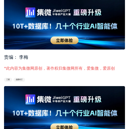
责编： 李梅
*此内容为集微网原创，著作权归集微网所有，爱集微，爱原创
三星
晶圆代工