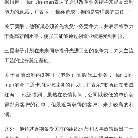
据报道，Han Jin-man表达了通过改革业务结构来提高盈利
能力的意愿，并表示：“最终造成亏损的是管理层的责任。”
关于薪酬，他强调必须首先恢复业务竞争力，并表示将致力
于提高薪酬水平，使员工能够通过创造业绩感受到回报。
三星电子计划在未来同步提升先进工艺的竞争力，并为主流
工艺的业务奠定基础。
关于目前盈利的8英寸（老款）晶圆代工业务，Han Jin-
man解释了逐步淘汰该业务的计划，并表示“市场正在变成
红海”。他还提到，虽然在疫情期间，公司以较低的单价获
得部分客户的订单，但最近新获得的客户带来了较高的利
润。
此外，他还就近期备受关注的组织运营和人事政策做出了一