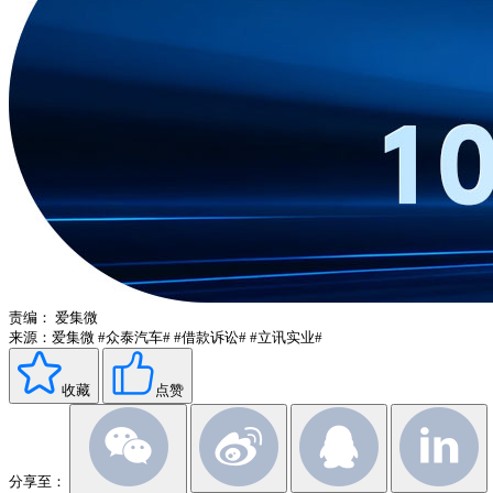
责编：
爱集微
来源：爱集微
#众泰汽车#
#借款诉讼#
#立讯实业#
收藏
点赞
分享至：