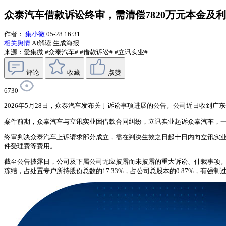
众泰汽车借款诉讼终审，需清偿7820万元本金及
作者：
集小微
05-28 16:31
相关舆情
AI解读
生成海报
来源：爱集微
#众泰汽车#
#借款诉讼#
#立讯实业#
评论
收藏
点赞
6730
2026年5月28日，众泰汽车发布关于诉讼事项进展的公告。公司近日收到广东省
案件前期，众泰汽车与立讯实业因借款合同纠纷，立讯实业起诉众泰汽车，
终审判决众泰汽车上诉请求部分成立，需在判决生效之日起十日内向立讯实业清偿
件受理费等费用。
截至公告披露日，公司及下属公司无应披露而未披露的重大诉讼、仲裁事项。相
冻结，占处置专户所持股份总数的17.33%，占公司总股本的0.87%，有强