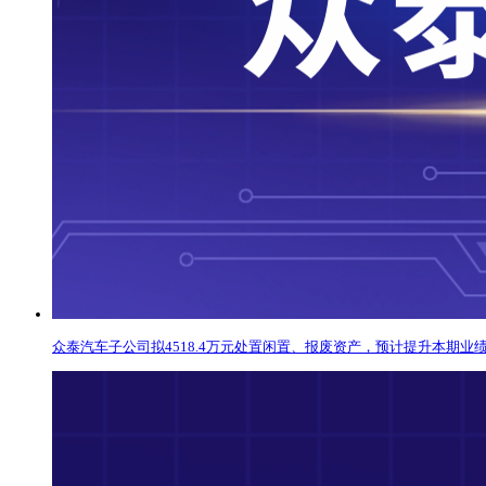
众泰汽车子公司拟4518.4万元处置闲置、报废资产，预计提升本期业