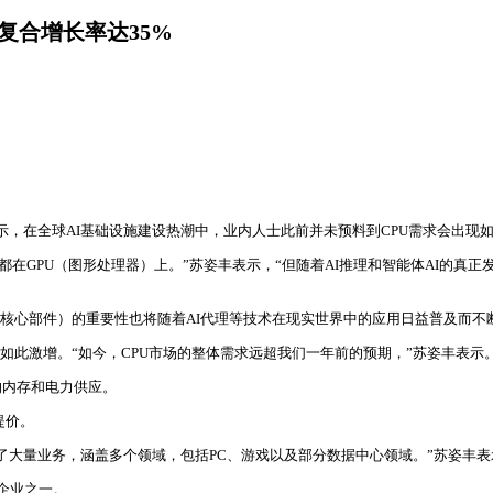
复合增长率达35%
表示，在全球AI基础设施建设热潮中，业内人士此前并未预料到CPU需求会出现
都在GPU（图形处理器）上。”苏姿丰表示，“但随着AI推理和智能体AI的真
备的核心部件）的重要性也将随着AI代理等技术在现实世界中的应用日益普及而不
现如此激增。“如今，CPU市场的整体需求远超我们一年前的预期，”苏姿丰表示
的内存和电力供应。
提价。
大量业务，涵盖多个领域，包括PC、游戏以及部分数据中心领域。”苏姿丰表示
企业之一。