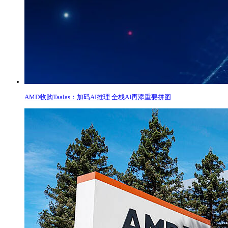
​AMD收购Taalas：加码AI推理 全栈AI再添重要拼图