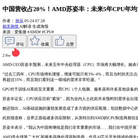
中国营收占20%！AMD苏姿丰：未来5年CPU年均
作者：
孙乐
05-24 07:28
相关舆情
AI解读
生成海报
来源：爱集微
#AMD#
#CPU#
评论
收藏
点赞
2.6w
AMD CEO苏姿丰预测，未来五年中央处理器（CPU）市场将大幅增长。她
“过去三四年，CPU市场增长缓慢，增速可能只有3%~4%，而且当时的关注点
将超过35%，而且我们看到这一领域的需求非常旺盛。”
GPU对于训练AI系统至关重要，而CPU（个人电脑、服务器和许多其他设
苏姿丰证实，CPU供应目前“紧张”，因为业内人士此前并未预料到需求会出
她还指出，AI基础设施的蓬勃发展造成了多方面的供应瓶颈，包括数据中心
此前报道称，业界正面临诸多供应限制，从英特尔到AMD的CPU制造商都在
苏姿丰表示，“我认为中国将继续是我们非常重要的市场……我们在中国开展了
AMD是全球第二大PC和服务器微处理器制造商，也是AI芯片开发领域的领先