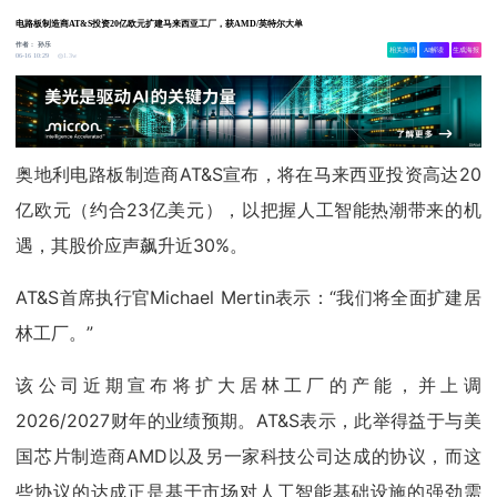
电路板制造商AT&S投资20亿欧元扩建马来西亚工厂，获AMD/英特尔大单
作者：
孙乐
相关舆情
AI解读
生成海报
1.3w
06-16 10:29
奥地利电路板制造商AT&S宣布，将在马来西亚投资高达20
亿欧元（约合23亿美元），以把握人工智能热潮带来的机
遇，其股价应声飙升近30%。
AT&S首席执行官Michael Mertin表示：“我们将全面扩建居
林工厂。”
该公司近期宣布将扩大居林工厂的产能，并上调
2026/2027财年的业绩预期。AT&S表示，此举得益于与美
国芯片制造商AMD以及另一家科技公司达成的协议，而这
些协议的达成正是基于市场对人工智能基础设施的强劲需