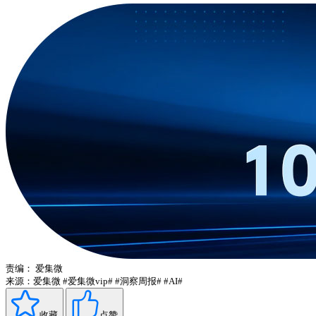
责编：
爱集微
来源：爱集微
#爱集微vip#
#洞察周报#
#AI#
收藏
点赞