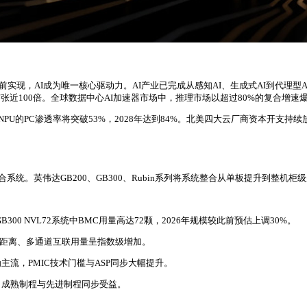
实现，AI成为唯一核心驱动力。AI产业已完成从感知AI、生成式AI到代理型AI
亿以上，扩张近100倍。全球数据中心AI加速器市场中，推理市场以超过80%的复合增
载NPU的PC渗透率将突破53%，2028年达到84%。北美四大云厂商资本开支
级整合系统。英伟达GB200、GB300、Rubin系列将系统整合从单板提升到整
0 NVL72系统中BMC用量高达72颗，2026年规模较此前预估上调30%。
器内部长距离、多通道互联用量呈指数级增加。
为主流，PMIC技术门槛与ASP同步大幅提升。
，成熟制程与先进制程同步受益。