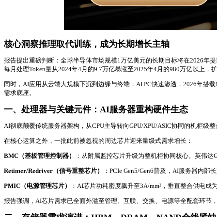
核心洞察推理取代训练，成为长期增长主轴
报告提出重磅判断：全球半导体市场规模1万亿美元的长期目标将在2026年提前
每月处理Token量从2024年4月的9.7万亿暴涨至2025年4月的980万
同时，AI应用从云端大规模下沉到边缘与终端，AI PC快速渗透，2026年搭
需求底座。
一、处理器与关键元件：AI服务器重构硬件生态
AI彻底颠覆传统服务器架构，从CPU主导转向GPU/XPU/ASIC协同的机柜
在核心运算之外，一批此前被忽视的周边芯片迎来量级式需求增长：
BMC（基板管理控制器）
：从附属监控芯片升级为整机柜协同核心。英伟达GB30
Retimer/Redriver（信号重整芯片）
：PCIe Gen5/Gen6普及，AI服务
PMIC（电源管理芯片）
：AI芯片功耗密度飙升至3A/mm²，垂直整合供电成
报告强调，AI芯片需求已全面外溢至管理、互联、交换、电源等全配套环节