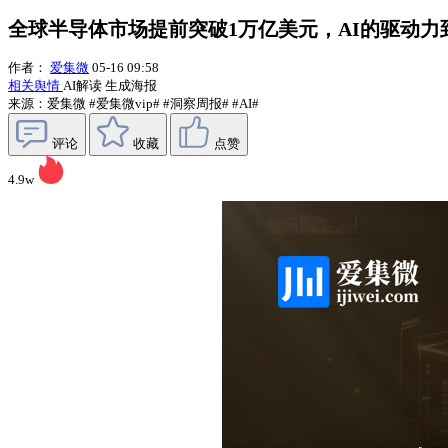
全球半导体市场提前突破1万亿美元，AI的驱动力到底
作者：
爱集微
05-16 09:58
相关舆情
AI解读
生成海报
来源：爱集微
#爱集微vip#
#洞察周报#
#AI#
评论
收藏
点赞
4.9w