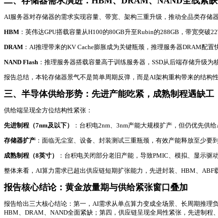
二、存储器需求演进：HBM、DRAM、NAND全线紧缺
AI服务器对存储器的需求实现容量、带宽、架构三重升级，推动全品类存储
HBM
：英伟达GPU搭载容量从H100的80GB升至Rubin的288GB，带宽突破2
DRAM
：AI推理带来的KV Cache膨胀成为关键瓶颈，推理服务器DRAM配置快
NAND Flash
：推理服务器搭载容量高于训练服务器，SSD从后端存储升级为核心
报告总结，本轮存储器景气不是简单周期反弹，而是AI架构重构带来的结构性
三、半导体供给形势：先进产能吃紧，成熟制程遇缺工
供给端呈现全方位结构性紧张：
先进制程（7nm及以下）
：台积电2nm、3nm产能大规模扩产，但仍优先供给
存储器扩产
：面临无尘室、设备、封装测试三重瓶颈，有效产能释放至少要到2
成熟制程（8英寸）
：台积电关闭部分老旧产能，导致PMIC、模拟、显示驱动
整体来看，AI算力需求已超出供应链短期扩张能力，先进封装、HBM、AB
报告核心结论：黄金放量期与供给紧张窗口叠加
报告给出三大核心结论：第一，AI需求从单点算力变成全场景、长周期推理负荷
HBM、DRAM、NAND全面紧缺；第四，供应链呈现全局性紧张，先进制