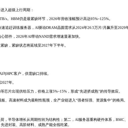
器进入超级上行周期：
2TB/s。HBM仍是最紧缺环节，2026年营收涨幅预计高达95%~125%。
速追赶训练服务器，AI驱动DRAM晶圆需求从2024年26.5万片/月飙升至2029年
部件，2026年AI带动NAND需求增速显著加快。
紧缺，紧缺状态将延续至2027年下半年。
AI与HPC客户，供需缺口持续。
027年。
等芯片出现供给压力，价格上涨5%~15%，形成“先进挤成熟”的传导效应。
F载板、高速材料成为最刚性瓶颈，全产业链进入“强者恒强、资源集中”的格局。
，半导体增长从周期性转为结构性；第二，AI服务器重构硬件体系，BMC、Re
程、先进封装、高阶材料、成熟产能全线吃紧。