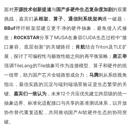
面对
开源技术创新提速
与
国产多硬件生态复杂度加剧
的双重
挑战，嘉宾们
从框架、算子、通信到系统架构
逐一破题：
BBuf
呼吁框架层建立更干净的硬件抽象，避免侵入式修
改；
R0CKSTAR
分享了MUSA在兼容CUDA生态过程中“接
口兼容、底层创新”的关键路径；
肖航
结合Triton及TLE扩
展，探讨了可编程性与极致性能之间的再平衡策略；
唐正举
强调TileLang的Tile抽象可作为连接模型、算子和硬件的统
一纽带，助力国产芯片全链路形成合力；
马腾
则从系统视角
指出，最佳实践的沉淀与端到端场景验证是生态繁荣的关
键。
嘉宾们一致认为
，未来12个月应优先建立跨层级的统一
抽象边界、标准化适配接口与共享的基准测试体系，以开放
协作替代重复适配，共同推动国产AI软硬件生态的协同突
破。