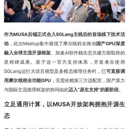
作为MUSA后端正式合入SGLang主线后的首场线下技术活
动
，此次Meetup集中展现了摩尔线程在推动
国产GPU深度
融入全球主流开源框架
、加速AI软件栈生态共建方面取得的
里程碑成果。基于这一官方支持体系，开发者在使用
SGLang运行大语言模型及多模态推理任务时，已
可
直接调
用摩尔线程全功能GPU
，无需依赖第三方适配层，国产算力
与国际主流推理框架的协同由此
迈入“原生支持”的新阶段
。
立足通用计算，
以MUSA开放架构拥抱开源生
态