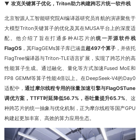
▼
攻克关键算子优化，Triton助力构建跨芯片统一软件栈
北京智源人工智能研究院AI编译器研究员肖航的演讲聚焦于
大模型Triton关键算子的优化及其在MUSA平台上的深度适
配。他介绍了旨在打通多种AI芯片的
统一开源软件栈
FlagOS
，其FlagGEMs算子库已涵盖
超497个算子
，并依托
FlagTree编译器与Triton-TLE语言扩展，实现了跨芯片的高
性能算子生成。通过融化、量化等方式加速Fused MoE和
FP8 GEMM等算子性能4倍以上。在DeepSeek-V4的Day0
适配中，
通过摩尔线程专用的张量加速引擎与FlagOSTune
调优方案，TTFT时延降低56.7%，吞吐量提升65.7%
。这
种跨芯片的统一抽象与优化机制，正为摩尔线程等国产GPU
构建起更加丰富、高效的算力应用生态。