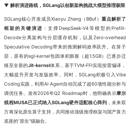
▼
解析演进路线，SGLang以创新架构挑战大模型推理极限
SGLang核心开发成员Xiaoyu Zhang（BBuf）
重点解析了
框架的关键演进
：支撑DeepSeek-V4等模型的Prefill-
Decode分离架构与分层缓存机制，以及Zero‑overhead
Speculative Decoding带来的推测解码效率跃升。在算子
层，原有的sgl‑kernel包因体积膨胀（超1.5GB）已逐步迁
移至全新的
Jit‑kernel
体系，基于TVM‑FFI实现按需编译，
大幅提升开发与发版效率。同时，SGLang积极引入Vibe
Coding实践，利用AI Agent自动完成了超60项性能分析与
调优任务。发布2026年Q2 Roadmap时，他明确表示
摩尔
线程MUSA已正式纳入SGLang硬件适配核心阵列
，未来双
方将深化原生算子支持，共同推动顶级推理框架与国产算力
底座的“原生”级融合。