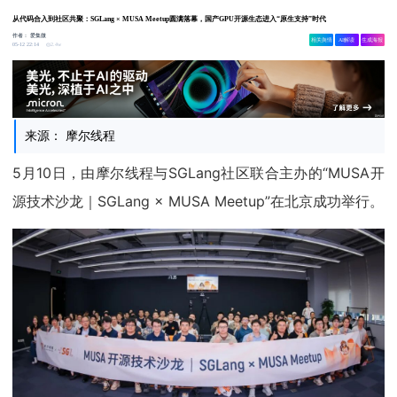
从代码合入到社区共聚：SGLang × MUSA Meetup圆满落幕，国产GPU开源生态进入“原生支持”时代
作者：
爱集微
相关舆情
AI解读
生成海报
2.4w
05-12 22:14
来源： 摩尔线程
5月10日，由摩尔线程与SGLang社区联合主办的“MUSA开
源技术沙龙｜SGLang × MUSA Meetup”在北京成功举行。