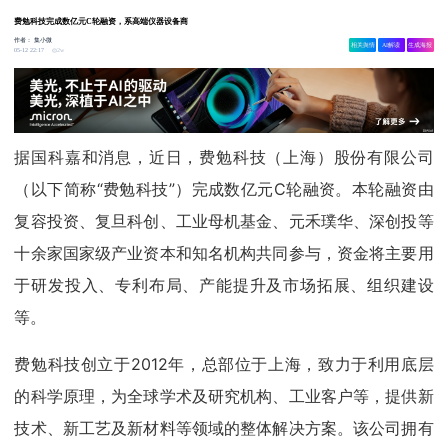
费勉科技完成数亿元C轮融资，系高端仪器设备商
作者：
集小微
相关舆情
AI解读
生成海报
2w
05-12 22:17
据国科嘉和消息，近日，费勉科技（上海）股份有限公司
（以下简称“费勉科技”）完成数亿元C轮融资。本轮融资由
复容投资、复旦科创、工业母机基金、元禾璞华、深创投等
十余家国家级产业资本和知名机构共同参与，资金将主要用
于研发投入、专利布局、产能提升及市场拓展、组织建设
等。
费勉科技创立于2012年，总部位于上海，致力于利用底层
的科学原理，为全球学术及研究机构、工业客户等，提供新
技术、新工艺及新材料等领域的整体解决方案。该公司拥有