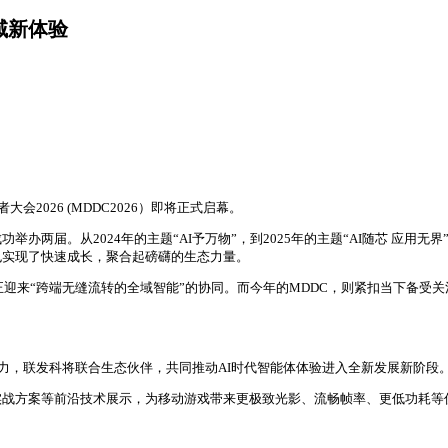
全域新体验
者大会2026 (MDDC2026）即将正式启幕。
办两届。从2024年的主题“AI予万物”，到2025年的主题“AI随芯 应用
也实现了快速成长，聚合起磅礴的生态力量。
备正迎来“跨端无缝流转的全域智能”的协同。而今年的MDDC，则紧扣当下备受关
能力，联发科将联合生态伙伴，共同推动AI时代智能体体验进入全新发展新阶段
实战方案等前沿技术展示，为移动游戏带来更极致光影、流畅帧率、更低功耗等