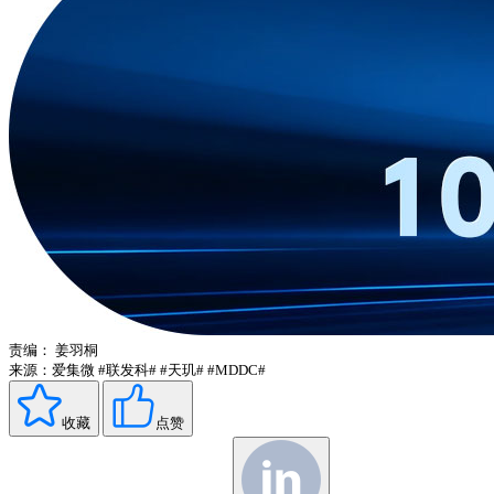
责编：
姜羽桐
来源：爱集微
#联发科#
#天玑#
#MDDC#
收藏
点赞