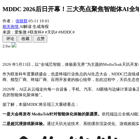
MDDC 2026后日开幕！三大亮点聚焦智能体AI
作者：
张轶群
05-11 19:01
相关舆情
AI解读
生成海报
来源：爱集微
#联发科#
#天玑#
#MDDC#
评论
收藏
点赞
2.6w
2026 年5月13日，以“全域芯智能，体验新无界”为主题的MediaTeak天玑开发
作为联发科年度重磅盛会，也是终端行业焦点的AI生态大会，MDDC已连续成功举
商、模型厂商、终端厂商、应用开发者的核心纽带，在此过程中，天玑生态
2026年，AI正从云端走向每一台设备，手机、汽车、AI眼镜与边缘计算设
在的智能体化新体验”。
据了解，本届MDDC将呈现三大重磅看点：
一是大会将发布 MediaTek针对智能体化体验的新愿景。
依托端边云全栈AI
二是超沉浸游戏新体验。
通过天玑光追技术、系统缓存渲染优化、游戏效能