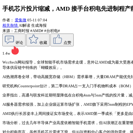
手机芯片投片缩减，AMD 接手台积电先进制程产
作者：
爱集微
05-11 07:04
相关舆情
AI解读
生成海报
来源：工商时报
#AMD#
#台积电#
评论
收藏
点赞
1.4w
Wccftech网站报导，全球智能手机市场需求走缓，意外让AMD成为最大
导体供应链中特殊的「蝴蝶效应」。
AI热潮席卷全球，带动高频宽存储（HBM）需求暴增，大量DRAM产能优
研究机构Counterpoint估计，第二季DRAM占一支入门手机物料成本
业界指出，高通与联发科近期明显降低在台积电4nm与5nm产线的投片量，减少
AI服务器需求续强，加上企业级运算市场扩张，AMD旗下采用5nm制程的E
AMD执行长苏姿丰上周间接证实市场变化，表示AMD第一季成长「更多是由出货
市场分析，过去几年半导体产业高度依赖智能手机需求，但AI浪潮正在重塑整
对台积电而言，虽然手机芯片需求下滑，但AI与资料中心客户的强劲需求，填