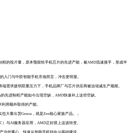
nm制程的投片量，原本预留给手机芯片的先进产能，被AMD迅速接手，形成半
感的入门与中阶智能手机市场而言，冲击更明显。
本居高、终端需求疲弱双重压力下，手机品牌厂与芯片供应商被迫缩减生产规模。
手可热的先进制程产能如今出现空缺，AMD快速补上这些空缺。
效率利用额外取得的产能。
大量出货Genoa，就是Zen核心家族产品。」
）与AI服务器应用，AMD正好搭上这波转变。
产业的重心，快速从智能手机转向AI基础建设。