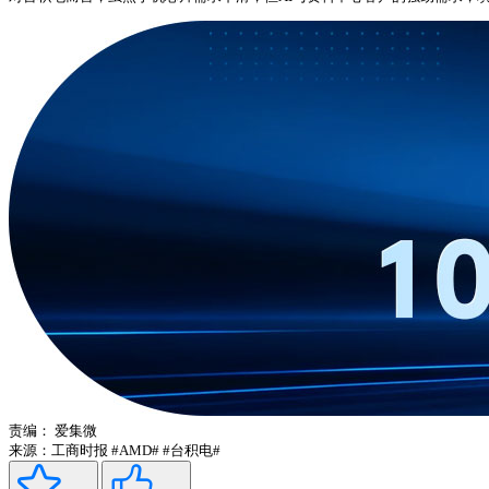
责编：
爱集微
来源：工商时报
#AMD#
#台积电#