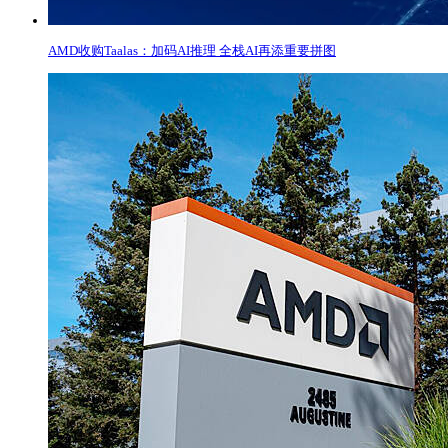
​AMD收购Taalas：加码AI推理 全栈AI再添重要拼图