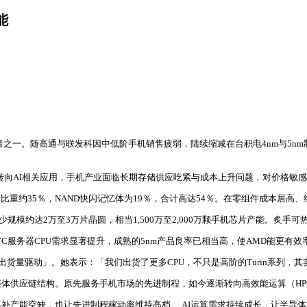
能
受惠者之一。随高通与联发科因中低阶手机销售疲弱，陆续缩减在台积电4nm与5
先转向AI相关应用，手机产业面临长期存储供应吃紧与成本上升问题，对价格敏
（BOM）比重约35％，NAND快闪记忆体为19％，合计高达54％。在零组件成
规模约达2万至3万片晶圆，相当1,500万至2,000万颗手机芯片产能。炙
PYC服务器CPU需求显著提升，成熟的5nm产品良率已相当高，使AMD能更有
量驱动」。她表示：「我们出货了更多CPU，不只是高阶的Turin系列，其实也
体供应链结构。原先服务手机市场的先进制程，如今逐渐转向高效能运算（HPC
补产能空缺，也让先进制程稼动率维持高档。 AI运算需求持续成长，让半导体