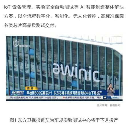
IoT 设备管理、实验室全自动测试等 AI 智能制造整体解决
方案，以全流程数字化、智能化、无人化管控，高标准保障
各类芯片高品质测试交付。
图1 东方卫视报道艾为车规实验测试中心将于下月投产