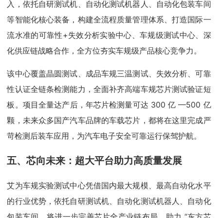
入，依托自研测试机、自动化测试机器人、自动化包装车间
等智能化核心装备，构建全流程质量管理体系、打造国际一
流水准的可靠性+失效分析实验中心、车规级测试中心、深
化供应链战略合作，全方位夯实车规级产品核心竞争力。
该中心覆盖晶圆测试、成品车规三温测试、失效分析、可靠
性认证全链条检测能力，全面补齐高端车规芯片测试验证短
板。项目全量达产后，年芯片检测量可达 300 亿 —500 亿
颗，未来众多国产汽车品牌的车载芯片，都将在这里完成严
苛检测后装车应用，为汽车电子安全可靠运行保驾护航。
五、芯向未来：超大平台助力高质量发展
艾为车规实验测试中心凭借国内最大规模、最高自动化水平
的行业优势，依托自研测试机、自动化测试机器人、自动化
包装车间，将进一步完善芯片全产业链布局，助力 “东方芯