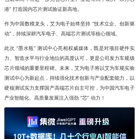
港” 打造国内芯片测试验证新高地。
作为中国数模龙头，艾为电子始终坚持 “技术立企、创新驱
动”，持续深耕汽车电子、高端芯片测试等核心领域。
此次 “墨水瓶” 测试中心亮相权威媒体，既是对项目硬件实
力、智造水平与行业地位的高度认可，更是公司发力车规级
芯片领域的重要里程碑。未来，艾为电子将以艾为车规实验
测试中心为新起点，持续强化技术创新与产业配套能力，以
硬核测试实力支撑国产高端芯片自主可控，为中国汽车电子
产业智能化、高质量发展注入强劲 “芯” 动力！