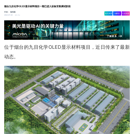
烟台九目化学OLED显示材料项目一期已进入设备安装调试阶段
作者：
施旭颖
相关舆情
AI解读
生成海报
3.4w
2022-07-20
位于烟台的九目化学OLED显示材料项目，近日传来了最新
动态。