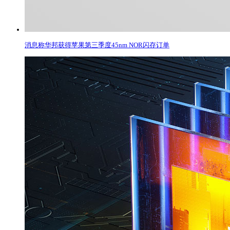
消息称华邦获得苹果第三季度45nm NOR闪存订单