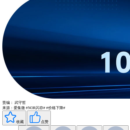
责编：
武守哲
来源：爱集微
#NOR闪存#
#价格下降#
收藏
点赞