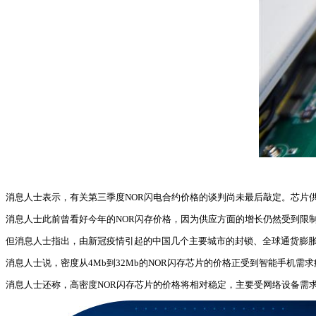
消息人士表示，有关第三季度NOR闪电合约价格的谈判尚未最后敲定。芯片
消息人士此前曾看好今年的NOR闪存价格，因为供应方面的增长仍然受到限
但消息人士指出，由新冠疫情引起的中国几个主要城市的封锁、全球通货膨
消息人士说，密度从4Mb到32Mb的NOR闪存芯片的价格正受到智能手机
消息人士还称，高密度NOR闪存芯片的价格将相对稳定，主要受网络设备需