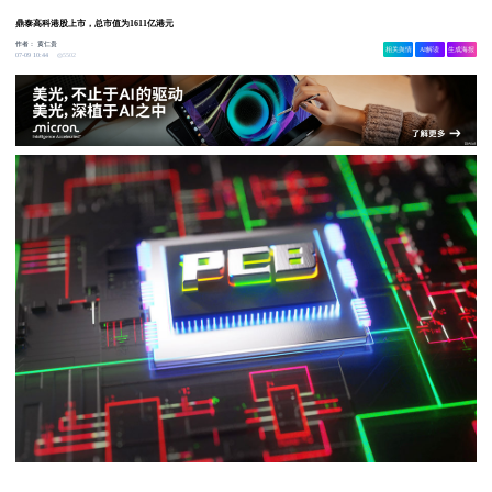
鼎泰高科港股上市，总市值为1611亿港元
作者：
黄仁贵
相关舆情
AI解读
生成海报
5502
07-09 10:44