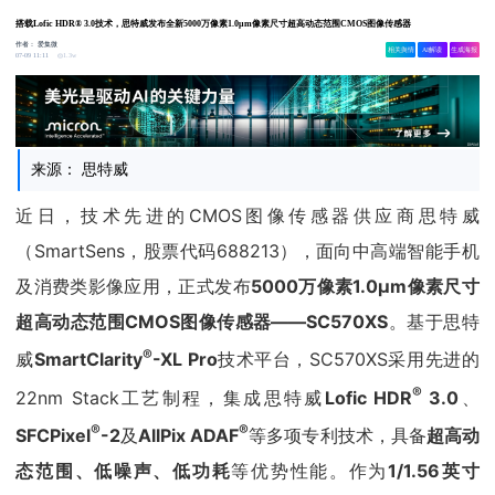
搭载Lofic HDR® 3.0技术，思特威发布全新5000万像素1.0μm像素尺寸超高动态范围CMOS图像传感器
作者：
爱集微
相关舆情
AI解读
生成海报
1.3w
07-09 11:11
来源： 思特威
近日，技术先进的CMOS图像传感器供应商思特威
（SmartSens，股票代码688213），面向中高端智能手机
及消费类影像应用，正式发布
5000万像素1.0μm像素尺寸
超高动态范围CMOS图像传感器——SC570XS
。基于思特
®
威
SmartClarity
-XL Pro
技术平台，SC570XS采用先进的
®
22nm Stack工艺制程，集成思特威
Lofic HDR
3.0
、
®
®
SFCPixel
-2
及
AllPix ADAF
等多项专利技术，具备
超高动
态范围、低噪声、低功耗
等优势性能。作为
1/1.56英寸