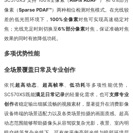
SC570XS 支持 100%全像素（
AllPix ADAF
） 和 6%部分
像素（
Sparse PDAF™
）两种相位检测对焦模式。在光线较
差的低光照环境下，
100%全像素
对焦可实现高速稳定对
焦；光线充足时则切换至
6%部分像素
对焦，保证准确对焦
效果的同时有效降低功耗。
多项优势性能
全场景覆盖日常及专业创作
依托
超高动态
、
超高帧率
、
低功耗
等多项性能优势，
SC570XS既能
满足日常记录
的轻量化需求，也可
支撑专业
创作
者稳定输出细腻流畅的视频素材，显著提升在消费影像
设备终端的场景适配力以及各类场景拍摄的画面质感。超高
动态范围能够帮助摄像头从容驾驭复杂光影，夜景、室内明
暗交错等复杂光线下，可有效平衡亮部光线与暗部环境层