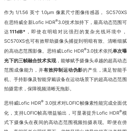
作为 1/1.56 英寸 1.0μm 像素尺寸图像传感器， SC570XS
®
在思特威全新Lofic HDR
3.0技术加持下，最高动态范围可
达
111dB*
，即使在明暗对比强烈的复杂光线环境中，
SC570XS也可有效帮助摄像头捕捉到明暗有致、清晰细腻
®
的高动态范围影像。思特威Lofic HDR
3.0技术依托
单次曝
光下的三帧融合技术实现
，能够赋予摄像头卓越的超高动态
范围成像能力，并
有效抑制运动伪影
的产生，满足智能手
机、手持影像及智能穿戴设备在运动场景下的超高动态范围
拍摄需求，保障视频清晰无拖影。
®
思特威Lofic HDR
3.0技术对LOFIC帧像素性能完成全面优
®
化，支持LOFIC帧高增益输出，可显著提升Lofic HDR
模
式下摄像头在夜间的高动态范围视频拍摄表现。即便在傍