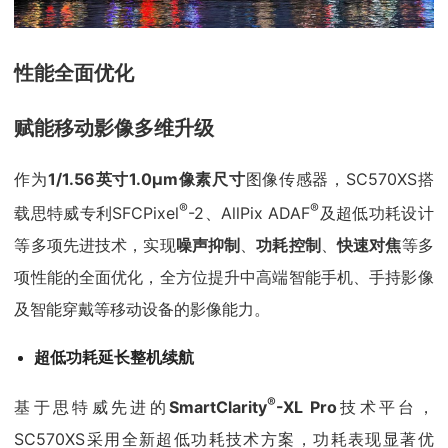
性能全面优化
赋能移动影像多维升级
作为
1/1.56英寸1.0μm像素尺寸
图像传感器，SC570XS搭
®
®
载思特威专利SFCPixel
-2、AllPix ADAF
及超低功耗设计
等多项先进技术，实现
噪声抑制
、
功耗控制
、
快速对焦
等多
项性能的全面优化，全方位提升中高端智能手机、手持影像
及智能穿戴等移动设备的影像能力。
超低功耗延长整机续航
®
基于思特威先进的
SmartClarity
-XL Pro
技术平台，
SC570XS采用全新超低功耗技术方案，功耗表现显著优