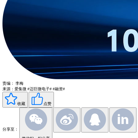
责编：
李梅
来源：爱集微
#迈巨微电子#
#融资#
收藏
点赞
分享至：