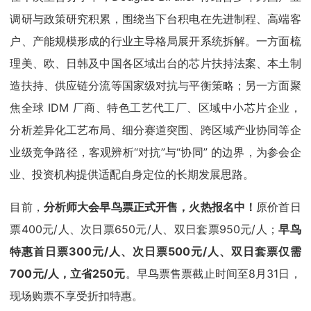
调研与政策研究积累，围绕当下台积电在先进制程、高端客
户、产能规模形成的行业主导格局展开系统拆解。一方面梳
理美、欧、日韩及中国各区域出台的芯片扶持法案、本土制
造扶持、供应链分流等国家级对抗与平衡策略；另一方面聚
焦全球 IDM 厂商、特色工艺代工厂、区域中小芯片企业，
分析差异化工艺布局、细分赛道突围、跨区域产业协同等企
业级竞争路径，客观辨析“对抗”与“协同” 的边界，为参会企
业、投资机构提供适配自身定位的长期发展思路。
目前，
分析师大会早鸟票正式开售，火热报名中！
原价首日
票400元/人、次日票650元/人、双日套票950元/人；
早鸟
特惠首日票300元/人、次日票500元/人、双日套票仅需
700元/人，立省250元
。早鸟票售票截止时间至8月31日，
现场购票不享受折扣特惠。