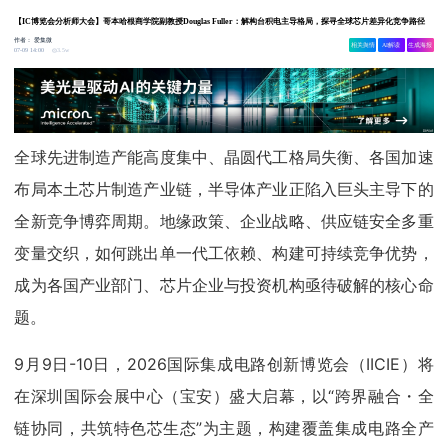
【IC博览会分析师大会】哥本哈根商学院副教授Douglas Fuller：解构台积电主导格局，探寻全球芯片差异化竞争路径
作者：
爱集微
相关舆情
AI解读
生成海报
3.5w
07-09 14:00
全球先进制造产能高度集中、晶圆代工格局失衡、各国加速
布局本土芯片制造产业链，半导体产业正陷入巨头主导下的
全新竞争博弈周期。地缘政策、企业战略、供应链安全多重
变量交织，如何跳出单一代工依赖、构建可持续竞争优势，
成为各国产业部门、芯片企业与投资机构亟待破解的核心命
题。
9月9日-10日，2026国际集成电路创新博览会（IICIE）将
在深圳国际会展中心（宝安）盛大启幕，以“跨界融合・全
链协同，共筑特色芯生态”为主题，构建覆盖集成电路全产