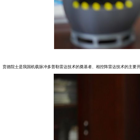
贲德院士是我国机载脉冲多普勒雷达技术的奠基者、相控阵雷达技术的主要