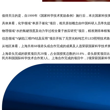
值得关注的是，自1999年《国家科学技术奖励条例》施行后，本次国家科
具体来看，化学领域“单原子催化”项目，相关原创概念由中国科研人员率先
物理领域“水的氢键强度及动力学过程全量子效应研究”项目，精准测得单根
信息领域“V缺陷三维PN结及应用”项目开拓了无荧光粉纯芯片LED照明技
从地区来看，上海共有68项牵头或合作完成的成果及人选荣获国家科学技术奖
上海牵头完成的获奖项目共29项，占全国授奖总数的10.8%，牵头获奖项
民共和国国际科学技术合作奖3人。上海合作完成的项目中，2项荣获国家科