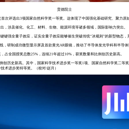
贲德院士
技奖首次评选出3项国家自然科学奖一等奖。这体现了中国强化基础研究、聚力原
提出，涉及催化、化工、材料、生物、能源环境等诸多领域，国际影响力突出。
氢键键强全量子效应，证实全量子效应能够催生突破传统“冰规则”的新型物态，
术路线，研制成功微型显示屏及首款黄光AR眼镜，推动了半导体发光学科和半导
，占全国授奖总数25%，连续21年超过10%，获奖数量和比例创历史新高。
目比例创历史新高。其中，国家科学技术进步奖一等奖1项、国家自然科学奖二等奖
学技术进步奖特等奖。（校对/赵月）