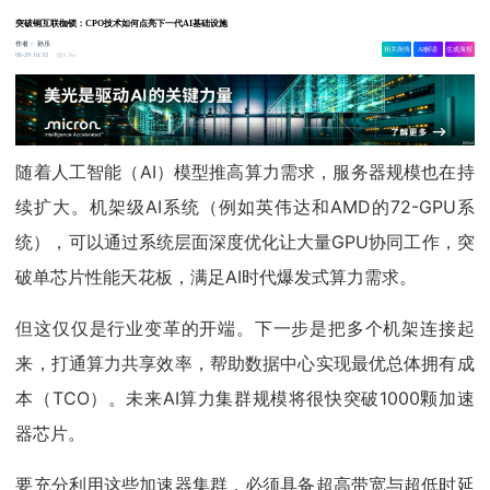
突破铜互联枷锁：CPO技术如何点亮下一代AI基础设施
作者：
孙乐
相关舆情
AI解读
生成海报
3.3w
06-29 10:33
随着人工智能（AI）模型推高算力需求，服务器规模也在持
续扩大。机架级AI系统（例如英伟达和AMD的72-GPU系
统），可以通过系统层面深度优化让大量GPU协同工作，突
破单芯片性能天花板，满足AI时代爆发式算力需求。
但这仅仅是行业变革的开端。下一步是把多个机架连接起
来，打通算力共享效率，帮助数据中心实现最优总体拥有成
本（TCO）。未来AI算力集群规模将很快突破1000颗加速
器芯片。
要充分利用这些加速器集群，必须具备超高带宽与超低时延