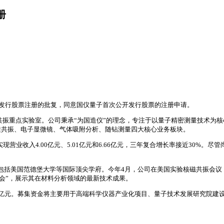
册
开发行股票注册的批复，同意国仪量子首次公开发行股票的注册申请。
磁共振重点实验室。公司秉承“为国造仪”的理念，专注于以量子精密测量技术
旋共振、电子显微镜、气体吸附分析、随钻测量四大核心业务板块。
业收入4.00亿元、5.01亿元和6.66亿元，三年复合增长率接近30%。尽管尚未
括美国范德堡大学等国际顶尖学府。今年4月，公司在美国实验核磁共振会议（ENC 
讨会”，展示其在材料分析领域的最新技术成果。
.69亿元。募集资金将主要用于高端科学仪器产业化项目、量子技术发展研究院