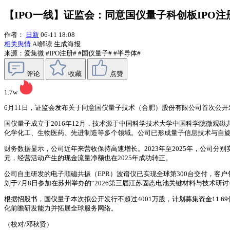
【IPO一线】证监会：同意国仪量子科创板IPO注
作者：
日新
06-11 18:08
相关舆情
AI解读
生成海报
来源：爱集微
#IPO注册#
#国仪量子#
#半导体#
评论
收藏
点赞
1.7w
6月11日，证监会发布关于同意国仪量子技术（合肥）股份有限公司首次公
国仪量子成立于2016年12月，技术源于中国科学技术大学中国科学院微观
化学化工、生物医药、先进制造等多个领域。公司已形成量子信息技术与自
财务数据显示，公司近年来营收保持高速增长。2023年至2025年，公司分别实现营
元，经营活动产生的现金流量净额也在2025年成功转正。
公司自主研发的电子顺磁共振（EPR）波谱仪已实现全球第300台交付，客户包
划于7月8日参加在苏州举办的“2026第三届江苏固态电池关键材料与技术研
根据招股书，国仪量子本次拟公开发行不超过4001万股，计划募集资金11
化前瞻研发能力并拓展全球服务网络。
（校对/邓秋贤）