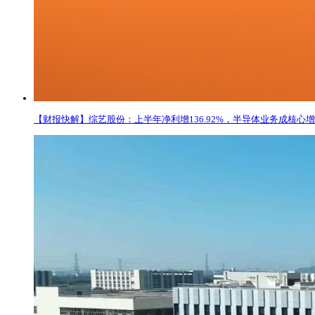
【财报快解】综艺股份：上半年净利增136.92%，半导体业务成核心