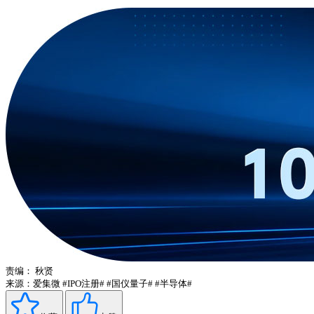
责编：
秋贤
来源：爱集微
#IPO注册#
#国仪量子#
#半导体#