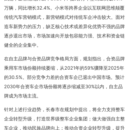
万辆，同比增长32.4%。小米等跨界企业以互联网思维颠覆
传统汽车营销模式，新营销模式对传统车企冲击较大。面对
造车新势力的压力，缺乏核心技术或差异化优势不强的品牌
逐步退出市场，市场加速向开放包容能力强、技术和资金链
健全的企业集中。
在自主品牌与合资品牌竞争格局方面，规划指出，合资品牌
乘用车市场份额持续萎缩，从2021年的59%骤降至2025年
的30.5%。部分竞争力差的合资车企已退出中国市场。预计
2030年合资车企市场份额将逐步缩减至30%以内，自主品
牌成为市场主流。
针对上述行业趋势，长春市在规划中提出，将全力支持整车
企业转型升级，打造世界级整车企业集团；做大做强自主整
车企业，推动民族品牌向上；推动合资企业转型升级，提升