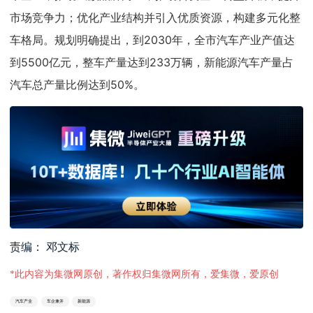
市场竞争力；优化产业结构并引入优质资源，构建多元化整
车格局。规划明确提出，到2030年，全市汽车产业产值达
到5500亿元，整车产量达到233万辆，新能源汽车产量占
汽车总产量比例达到50%。
责编： 邓文标
*此内容为集微网原创，著作权归集微网所有，爱集微，爱原创
汽车产业
车企兼并
新能源