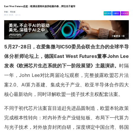
East West Futures总监：欧洲全面转向放弃硅基内卷，押注光子超车
作者：
邓文标
相关舆情
AI解读
生成海报
3.2w
06-11 10:45
5月27-28日，在爱集微与IC50委员会联合主办的全球半导
体分析师论坛上，德国East West Futures董事John Lee
发表《欧洲芯片生态系统的下一阶段展望》主题演讲。
时隔
一年，John Lee对比两届论坛观察，完整披露欧盟芯片法
案2.0、AI算力基建、集成光子产业、欧亚半导体合作四大
核心最新动向，同时详解欧盟一揽子技术主权配套法案。
不同于初代芯片法案盲目追赶先进晶圆制造，欧盟本轮政策
完成根本性转向：对内补齐全产业链短板、布局下一代算力
与光子技术，对外放弃封闭自研，深度绑定中国台湾、韩国