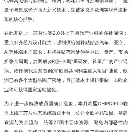
代蜂窝电信与低功耗广域网，构建自主可控通信底座；二是
量子与集成光子两大新兴技术，这被定义为欧洲实现弯道超
车的核心抓手。
在此基础上，芯片法案2.0补上了初代产业链的多处漏洞：
重点补齐芯片设计能力，强制供给侧补贴贴合汽车、医疗、
AI等终端用户需求，并将补贴范围延伸至中试、量产、市场
扩张全周期，力图解决欧洲长期“重研发、轻量产”的产业通
病。依托初代法案首创的“欧洲共同利益重大项目”通道，欧
洲已有多个大型晶圆厂落地，且打破本土保护限制，非欧企
业均可获得国家援助豁免。
为了进一步解决成员国项目乱象，本月欧盟CHIPDIPLO联
盟上线了芯片生态系统跟踪平台，公开全欧补贴项目、基建
资源与资金流向，统筹27国半导体资源，避免内部恶性内
卷。此外，初代法案支持的光子与集成电路试验线仍在持续