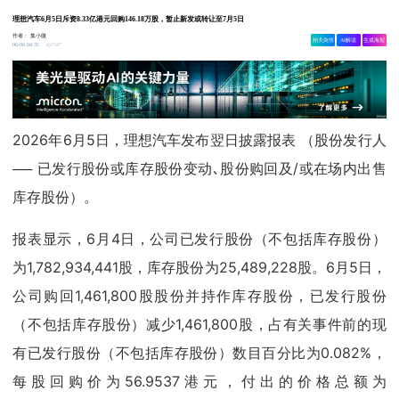
理想汽车6月5日斥资8.33亿港元回购146.18万股，暂止新发或转让至7月5日
作者：
集小微
相关舆情
AI解读
生成海报
7347
06-06 04:35
2026年6月5日，理想汽车发布翌日披露报表 （股份发行人
── 已发行股份或库存股份变动､股份购回及/或在场内出售
库存股份）。
报表显示，6月4日，公司已发行股份（不包括库存股份）
为1,782,934,441股，库存股份为25,489,228股。6月5日，
公司购回1,461,800股股份并持作库存股份，已发行股份
（不包括库存股份）减少1,461,800股，占有关事件前的现
有已发行股份（不包括库存股份）数目百分比为0.082%，
每股回购价为56.9537港元，付出的价格总额为