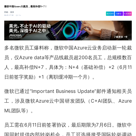
微软中国Azure大裁员，最高补偿N+7！
作者：
孙乐
相关舆情
AI解读
生成海报
2.3w
06-05 17:58
多名微软员工爆料称，微软中国Azure云业务启动新一轮裁
员，仅Azure data等产品线裁员超200名员工，总规模数百
人，最高补偿N+7，具体为：N+4（基础补偿）+2（6月11
日前签字奖励）+1（离职缓冲期一个月）。
微软已通过“Important Business Update”邮件通知相关员
工，涉及微软Azure云中国研发团队（C+AI团队、Azure
ML团队等）。
员工需在6月11日前签署协议，最后期限为7月6日。微软中
国同时提供内部转岗机会，员工可选择接受国际轮岗调动