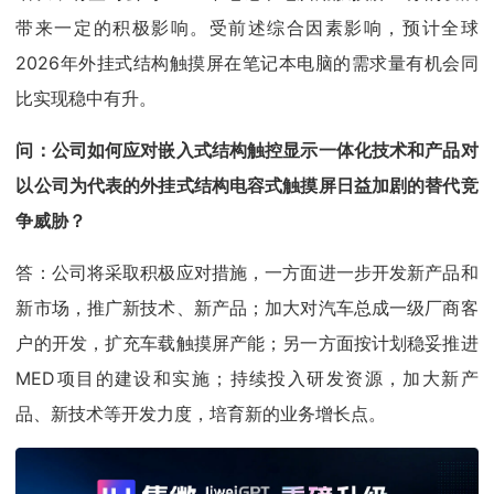
带来一定的积极影响。受前述综合因素影响，预计全球
2026年外挂式结构触摸屏在笔记本电脑的需求量有机会同
比实现稳中有升。
问：公司如何应对嵌入式结构触控显示一体化技术和产品对
以公司为代表的外挂式结构电容式触摸屏日益加剧的替代竞
争威胁？
答：公司将采取积极应对措施，一方面进一步开发新产品和
新市场，推广新技术、新产品；加大对汽车总成一级厂商客
户的开发，扩充车载触摸屏产能；另一方面按计划稳妥推进
MED项目的建设和实施；持续投入研发资源，加大新产
品、新技术等开发力度，培育新的业务增长点。