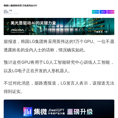
韩国LG集团将采用1万块英伟达GPU
作者：
李梅
相关舆情
AI解读
生成海报
爱集微
1.9w
06-05 07:10
据报道，韩国LG集团将采用英伟达的1万个GPU。一位不愿
透露姓名的业内人士的话称，情况确实如此。
预计这些GPU将用于LG人工智能研究中心训练人工智能，
以及LG电子正在开发的人形机器人。
不过对此消息，据路透报道，LG发言人表示，该报道无法
得到证实。