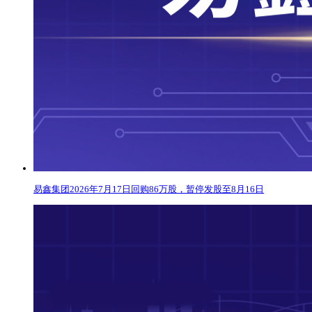
易鑫集团2026年7月17日回购86万股，暂停发股至8月16日