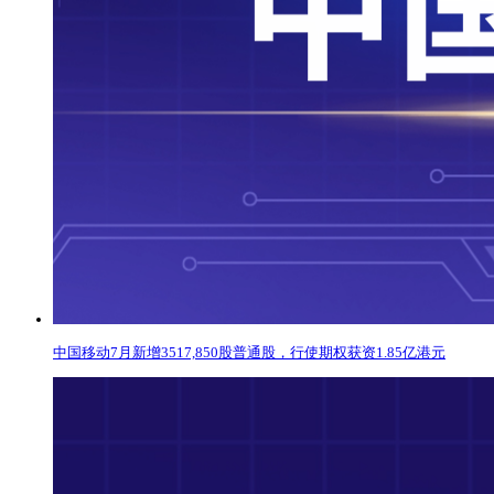
中国移动7月新增3517,850股普通股，行使期权获资1.85亿港元