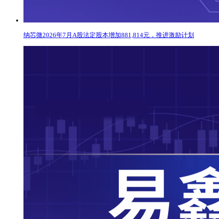
纳芯微2026年7月A股法定股本增加881,814元，推进激励计划