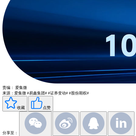
责编：
爱集微
来源：爱集微
#易鑫集团#
#证券变动#
#股份期权#
收藏
点赞
分享至：