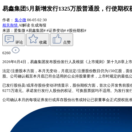
易鑫集团5月新增发行1325万股普通股，行使期权获
作者：
集小微
06-05 02:30
相关舆情
AI解读
生成海报
来源：爱集微
#易鑫集团#
#证券变动#
#股份期权#
评论
收藏
点赞
6260
2026年6月4日，易鑫集团发布股份发行人及根据《上市规则》第十九B章
法定/注册股本方面，本月无变动，月底法定/注册股份数目仍为150亿股，面值0.0
股。公司确认截至本月底已符合适用的公众持股量要求，上市时规定的最低公众
已发行股份及/或库存股份变动详情显示，股份期权方面，首次公开发售前股份
9275万港元。承诺发行发行人股份的权证、可换股票据均不适用。为发行发行
公司确认本月的每项证券发行或库存股份出售或转让已获董事会正式授权批