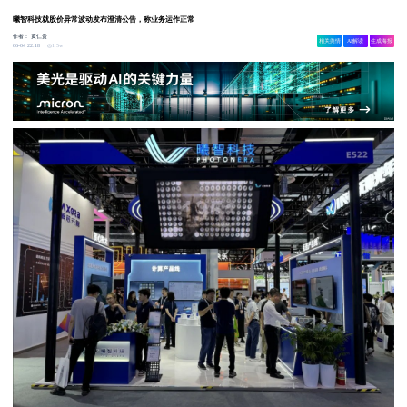
曦智科技就股价异常波动发布澄清公告，称业务运作正常
作者：
黄仁贵
相关舆情
AI解读
生成海报
1.5w
06-04 22:18