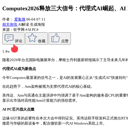
Computex2026释放三大信号：代理式AI崛起、
作者：
爱集微
06-04 07:11
相关舆情
AI解读
生成海报
来源：钜亨网
#AI PC#
评论
收藏
点赞
1.4w
随着2026年台北国际电脑展举办，摩根士丹利最新研报揭示了主导未来几年科技投资
代理式AI成为新焦点
今年Computex最显著的信号之一，是AI的发展重心正从“生成式AI”快速
在此趋势下，Arm架构被视为支撑代理式AI的核心基础。
英伟达、Arm与高通在主题演讲中均强调了基于Arm架构的服务器CPU的重要性。
显示出市场对高性能Arm计算能力的强劲需求。
AI PC芯片战火点燃
边缘AI计算的必要性在本次大会中得到证实。英伟达联手联发科正式推出RTX Sparks
微星与华硕的新设备中，配合微软新一代AI Windows系统上市。