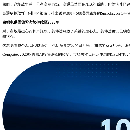
然而，这场战争并非只有高端市场。高通虽然面临N1X的威胁，但凭借其已建
高通更採取“向下扎根”策略，推出锁定300至500美元市场的Snapdragon
台积电供需偏紧态势持续至2027年
对于市场最担心的算力瓶颈，英伟达释放了关键的定心丸。英伟达确认已锁定充
缺状态。
这意味着整个AI GPU供应链，包括负责封装的日月光 、测试的京元电子
Computex 2026标志着AI投资逻辑的转变。市场关注点已从单纯的GPU性