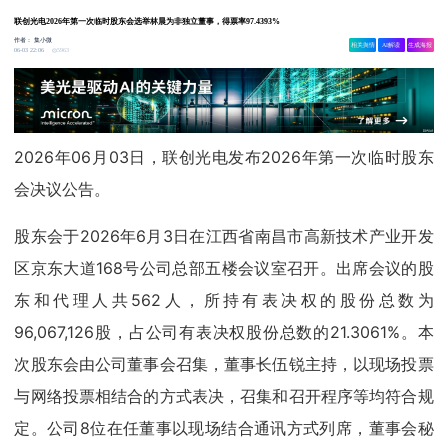
联创光电2026年第一次临时股东会选举林晨为非独立董事，得票率97.4393%
作者：
集小微
相关舆情
AI解读
生成海报
5963
06-03 22:06
2026年06月03日，联创光电发布2026年第一次临时股东
会决议公告。
股东会于2026年6月3日在江西省南昌市高新技术产业开发
区京东大道168号公司总部五楼会议室召开。出席会议的股
东和代理人共562人，所持有表决权的股份总数为
96,067,126股，占公司有表决权股份总数的21.3061%。本
次股东会由公司董事会召集，董事长伍锐主持，以现场投票
与网络投票相结合的方式表决，召集和召开程序等均符合规
定。公司8位在任董事以现场结合通讯方式列席，董事会秘