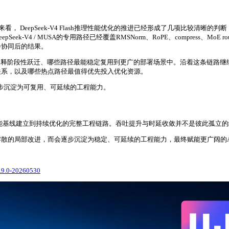
来看， DeepSeek-V4 Flash推理性能优化的推进已经形成了几项比较
4 / MUSA的专用路径已经覆盖RMSNorm、RoPE、compress、MoE r
步协同后的结果。
解释阶段性跃迁、哪些路径最能稳定复用到更广的部署场景中。沿着这条链路继
关系，以及哪些热点路径最值得优先投入优化资源。
收益逐步沉淀为可复用、可延续的工程能力。
条从模型适配、性能基线建立到持续优化的完整工程链路。吞吐提升与时延收敛并不是彼
散的局部改进，而会逐步沉淀为稳定、可延续的工程能力，最终赋能更广阔的A
2.9.0-20260530