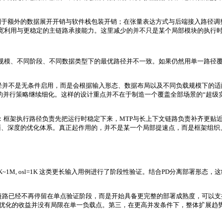
制于额外的数据展开开销与软件栈包装开销；在张量表达方式与后端接入路径调
的带宽利用与更稳定的主链路承接能力。这里减少的并不只是某个局部模块的执行
热点，但不同输入规模、不同阶段、不同数据类型下的最优路径并不一致。如果仍然用单
路由路径并不是无条件启用，而是会根据输入形态、数据布局以及不同负载规模下的适配
的并行策略继续细化。这样的设计重点并不在于制造一个覆盖全部场景的“超级
联合优化逻辑：框架执行路径负责先把运行时稳定下来，MTP与长上下文链路负责补齐
面、深度的优化体系。真正起作用的，并不是某一个局部提速点，而是框架组织
对isl=8K~1M, osl=1K 这类更长输入用例进行了阶段性验证。结合PD分
离相关链路已经不再停留在单点验证阶段，而是开始具备更完整的部署成熟度，可
联合优化的收益并没有局限在单一负载点。第三，在更高并发条件下，整体扩展趋