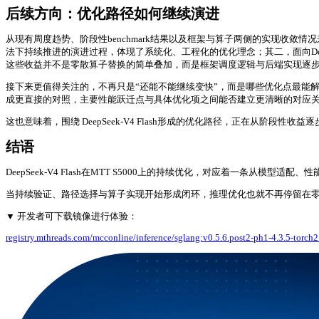
后续方向：优化路径如何继续演进
从现有周度趋势、阶段性benchmark结果以及框架与算子两侧的实现收敛情况
法下持续推进的演进过程，体现了系统化、工程化的优化理念；其二，面向DeepSeek-V
这些收益并不是零散算子替换的简单叠加，而是框架调度逻辑与后端实现逐
接下来更值得关注的，不再只是“还能不能继续变快”，而是哪些优化点最能
成更直接的对照，主要性能跃迁点与具体优化项之间能否建立更清晰的对应
这也意味着，围绕 DeepSeek-V4 Flash形成的优化路径，正在从阶段性
结语
DeepSeek-V4 Flash在MTT S5000上的持续优化，对应着一
当持续验证、路径选择与算子实现开始形成闭环，推理优化也就不再停留在零
▼ 开发者可下载镜像进行体验：
registry.mthreads.com/mcconline/inference/sglang:v0.5.6.post2-ph1-4.3.5-torch