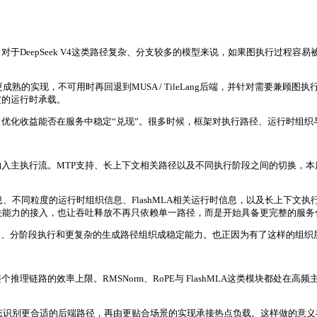
于DeepSeek V4这类路径复杂、分支较多的模型来说，如果图执行过程
先复用更成熟的实现，不可用时再回退到MUSA / TileLang后端，并针对需
定的运行时承载。
优化收益能否在服务中稳定“兑现”。很多时候，框架对执行路径、运行时组织
主执行流。MTP支持、长上下文相关路径以及不同执行阶段之间的切换，本质
压缩相关信息、不同粒度的运行时组织信息、FlashMLA相关运行时信息，以及长
关能力的接入，也让吞吐释放不再只依赖单一路径，而是开始具备更完整的服务
文、分阶段执行和更复杂的生成路径组织成稳定能力。也正因为有了这样的组织
理链路的效率上限。RMSNorm、RoPE与 FlashMLA这类模块都处在
阶段和输入形态识别更合适的后端路径，再由更贴合场景的实现承接热点负载。这样做