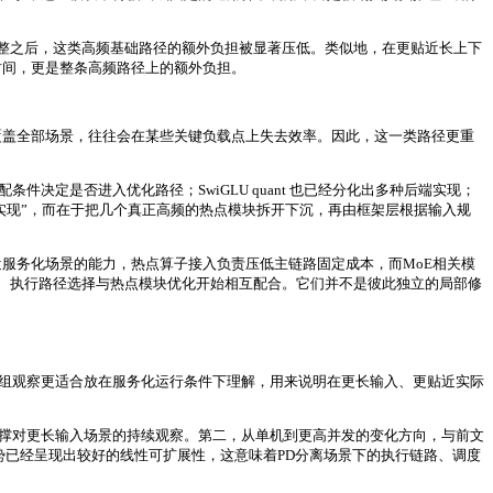
整之后，这类高频基础路径的额外负担被显著压低。类似地，在更贴近长上下
时间，更是整条高频路径上的额外负担。
一路径覆盖全部场景，往往会在某些关键负载点上失去效率。因此，这一类路径更重
条件决定是否进入优化路径；SwiGLU quant 也已经分化出多种后端实现；
实现”，而在于把几个真正高频的热点模块拆开下沉，再由框架层根据输入规
更贴近服务化场景的能力，热点算子接入负责压低主链路固定成本，而MoE相关模
、执行路径选择与热点模块优化开始相互配合。它们并不是彼此独立的局部修
离部署形态，这组观察更适合放在服务化运行条件下理解，用来说明在更长输入、更贴近实际
以支撑对更长输入场景的持续观察。第二，从单机到更高并发的变化方向，与前文
势已经呈现出较好的线性可扩展性，这意味着PD分离场景下的执行链路、调度