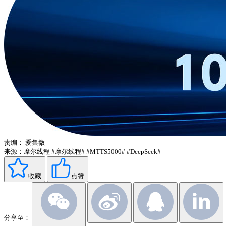
责编：
爱集微
来源：摩尔线程
#摩尔线程#
#MTTS5000#
#DeepSeek#
收藏
点赞
分享至：