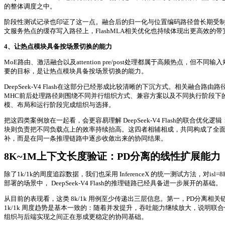
的整体调度之中。
阶段性测试记录也印证了这一点。融合后的归一化与位置编码路径曾长期受
文服务热点的缓存写入路径上，FlashMLA相关优化也持续体现出更高效
4、让热点模块具备按场景切换的能力
MoE路由、激活融合以及attention pre/post处理都属于高频
要的目标，是让热点模块具备按场景切换的能力。
DeepSeek-V4 Flash在这部分已经形成比较清晰的下沉方式。相关融合
MHC前后处理路径则围绕不同并行组织方式、兼容方案以及不同执行阶段下
模、布局和运行阶段完成组织与选择。
把这四类案例放在一起看，会更容易理解 DeepSeek-V4 Flash的
块则负责把不同负载点上的效率持续抬高。这四者相辅相成，共同构成了全
补，而是在同一条推理链路中逐步收敛出来的协同结果。
8K~1M上下文长度验证：PD分离的线性扩展能力
除了1k/1k的周度追踪数据，我们也采用 InferenceX 的统一测试方法，
部署的场景中， DeepSeek-V4 Flash的推理链路已经具备进一步展开的基础。
从目前的表现看，这类 8k/1k 用例至少传递出三层信息。第一，PD分
1k/1k 周度趋势是基本一致的：随着并发提升，吞吐能力继续放大，说明
组织与后端实现之间正在形成更稳定的协同基础。