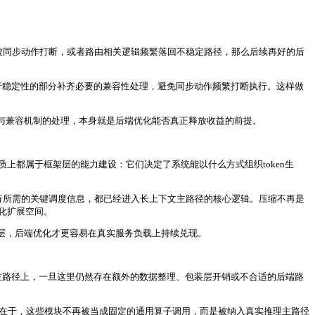
容易被同步动作打断，或者路由相关逻辑频繁落回不稳定路径，那么后续再好的后
要兼顾图执行稳定性的部分补齐必要的兼容性处理，避免同步动作频繁打断执行。这样做
与兼容机制的处理，本身就是后端优化能否真正释放收益的前提。
上都属于框架层的能力建设：它们决定了系统能以什么方式组织token生
上下文执行所需的关键调度信息，都已经进入长上下文主路径的核心逻辑。压缩不再是
化扩展空间。
层，后端优化才更容易在真实服务负载上持续兑现。
高频主路径上，一旦这里仍然存在额外的数据整理、包装层开销或不合适的后端路
的意义在于，这些模块不再被当成固定的通用算子调用，而是被纳入真实推理主路径