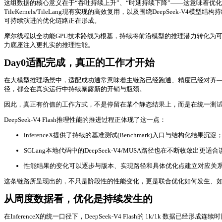
这组数据的核心意义在于“吞吐持续上升”、“时延持续下降”——这意味着优化已深入
TileKernels/TileLang现有实现的高效复用，以及围绕DeepS
可持续演进的优化链路正在形成。
摩尔线程以全功能GPU技术路线为根基，持续将前沿模型的推理潜力转化为可落地
力底座注入更扎实的推理性能。
Day0适配完成，真正的工作才开始
在大模型推理场景中，适配成功通常意味着主链路已经跑通、精度已经对齐—
径，都会在真实运行中持续暴露新的开销与瓶颈。
因此，真正有价值的工作方式，不是停留在某个静态结果上，而是在统一测
DeepSeek-V4 Flash推理性能的推进过程正体现了这一点：
inferenceX提供了持续的基准测试(Benchmark)入口与结构化结果沉淀
SGLang本地代码中的DeepSeek-V4/MUSA路径也在不断收敛出更
性能结果的变化可以逐步与版本、实现路径和具体优化点建立对应关
这条链路所呈现出的，不只是阶段性的性能变化，更是联合优化如何发生、
从周度数据看，优化是持续发生的
在InferenceX的统一口径下，DeepSeek-V4 Flash的 1k/1k 数据已经形成连续时