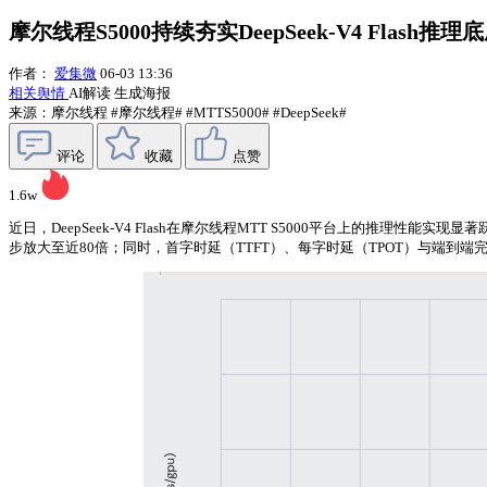
摩尔线程S5000持续夯实DeepSeek-V4 Flash推理
作者：
爱集微
06-03 13:36
相关舆情
AI解读
生成海报
来源：摩尔线程
#摩尔线程#
#MTTS5000#
#DeepSeek#
评论
收藏
点赞
1.6w
近日，DeepSeek-V4 Flash在摩尔线程MTT S5000平台上的推理性
步放大至近80倍；同时，首字时延（TTFT）、每字时延（TPOT）与端到