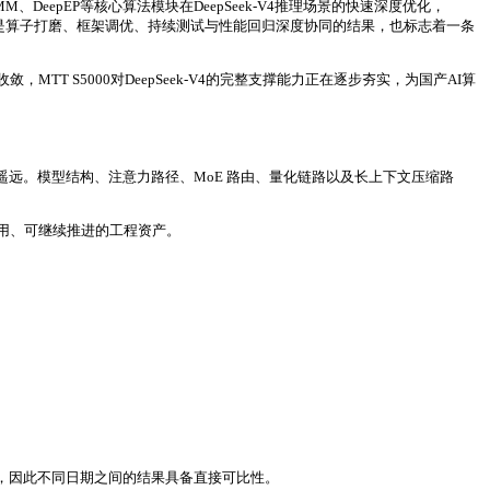
DeepEP等核心算法模块在DeepSeek-V4推理场景的快速深度优化，
系列提升，是算子打磨、框架调优、持续测试与性能回归深度协同的结果，也标志着一条
 S5000对DeepSeek-V4的完整支撑能力正在逐步夯实，为国产AI算
远。模型结构、注意力路径、MoE 路由、量化链路以及长上下文压缩路
用、可继续推进的工程资产。
 + osl=1024，因此不同日期之间的结果具备直接可比性。