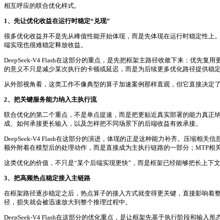
相互呼应的联合优化样式。
1、先让优化收益在运行时稳定“兑现”
很多优化收益并不是先从峰值性能开始体现，而是先体现在运行时稳定性上。对
端实现也很难稳定释放收益。
DeepSeek-V4 Flash在这部分的重点，是先把框架主路径收敛下来：优
的意义不只是减少某次执行的卡顿或延迟，而是为后续更多优化路径提供稳
从外部视角看，这类工作不像典型的算子加速案例那样直观，但它直接决定了
2、把关键服务能力纳入主执行流
联合优化的第二个重点，不是单点提速，而是把更贴近真实部署的能力真正纳入
成、如何承接更长输入，以及怎样把不同场景下的后端收益有效承接。
DeepSeek-V4 Flash在这部分的演进，体现的正是这种能力补齐。
额外附着在模型后的处理动作，而是直接成为主执行链路的一部分；MTP相
这类优化的价值，不只是“某个后端实现更快”，而是框架已经能够把长上下
3、把高频热点稳定接入主链路
在框架路径逐步稳定之后，热点算子的接入方式就变得更关键，直接影响着整个推
径，损失就会被迅速放大到整个推理过程中。
DeepSeek-V4 Flash在这部分的优化重点，是让框架先基于执行