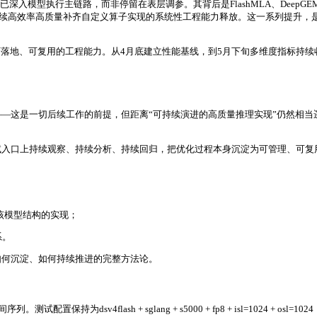
模型执行主链路，而非停留在表层调参。其背后是FlashMLA、DeepGEMM、
eek-V4模型结构持续高效率高质量补齐自定义算子实现的系统性工程能力释放。这一
、可复用的工程能力。从4月底建立性能基线，到5月下旬多维度指标持续收敛，MTT
—这是一切后续工作的前提，但距离“可持续演进的高质量推理实现”仍然相当遥
试入口上持续观察、持续分析、持续回归，把优化过程本身沉淀为可管理、可复
；
适合该模型结构的实现；
系。
如何沉淀、如何持续推进的完整方法论。
间序列。测试配置保持为dsv4flash + sglang + s5000 + fp8 + isl=1024