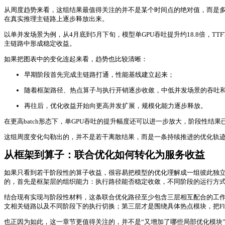
从周度趋势来看，这组结果最值得关注的并不是某个时间点的绝对值，而是多
在真实推理主链路上逐步释放出来。
以单并发场景为例，从4月底到5月下旬，模型单GPU吞吐提升约18.8倍，
主链路中形成稳定收益。
如果把图表中的变化连起来看，趋势也比较清晰：
早期阶段首先完成主链路打通，性能基线建立起来；
随着框架路径、热点算子与执行开销逐步收敛，中低并发场景的吞吐
再往后，优化收益开始向更高并发扩展，规模化能力逐步释放。
在更高batch形态下，单GPU吞吐的提升幅度还可以进一步放大，阶段性
这组周度变化勾勒出的，并不是若干离散结果，而是一条持续推进的优化轨
从框架到算子：联合优化如何转化为服务收益
如果只看到若干阶段性的算子收益，很容易把模型的优化理解成一组彼此独
的，首先是框架层的组织能力：执行路径能否稳定收敛，不同阶段的运行方
结合现有实现与阶段性材料，这条联合优化路径至少包含三层相互配合的工作
文相关链路以及不同阶段下的执行切换；第三层才是围绕具体热点模块，把FlashMLA、Dee
也正因为如此，这一章节更值得关注的，并不是“又增加了哪些局部优化模块