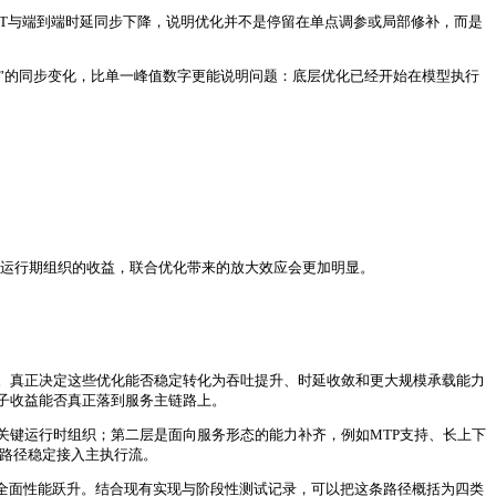
OT与端到端时延同步下降，说明优化并不是停留在单点调参或局部修补，而是
延下降”的同步变化，比单一峰值数字更能说明问题：底层优化已经开始在模型执行
子和运行期组织的收益，联合优化带来的放大效应会更加明显。
。真正决定这些优化能否稳定转化为吞吐提升、时延收敛和更大规模承载能力
子收益能否真正落到服务主链路上。
关键运行时组织；第二层是面向服务形态的能力补齐，例如MTP支持、长上下
V4特定路径稳定接入主执行流。
全面性能跃升。结合现有实现与阶段性测试记录，可以把这条路径概括为四类