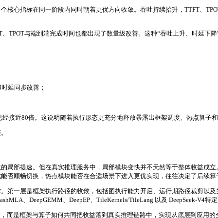
个核心指标在同一阶段内同时朝着更优方向收敛。吞吐持续抬升，TTFT、TP
TTFT、TPOT与端到端完成时间也都出现了数量级改善。这种“吞吐上升、时
和时延同步改善；
结果已经接近80倍。这说明随着执行形态更充分地释放暴露出框架调度、热点算
迹。
立的局部提速。但在真实推理服务中，局部模块变快并不天然等于整体收益成立
式能否顺畅切换，热点模块能否在合适场景下进入更优实现，往往决定了后续算
。第一层是框架执行路径的收敛，包括图执行能力开启、运行期路径裁剪以及
pGEMM、DeepEP、TileKernels/TileLang 以及 DeepSeek-
”，而是框架与算子如何共同把收益落到真实推理链路中，实现从底层到应用的